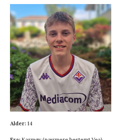
Alder:
14
Fra:
Karmøy (nærmere bestemt Vea)