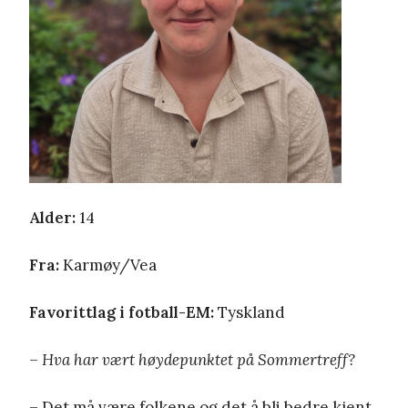
Alder:
14
Fra:
Karmøy/Vea
Favorittlag i fotball-EM:
Tyskland
– Hva har vært høydepunktet på Sommertreff?
– Det må være folkene og det å bli bedre kjent