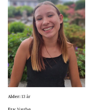
Alder:
13 år
Fra:
Nærbø