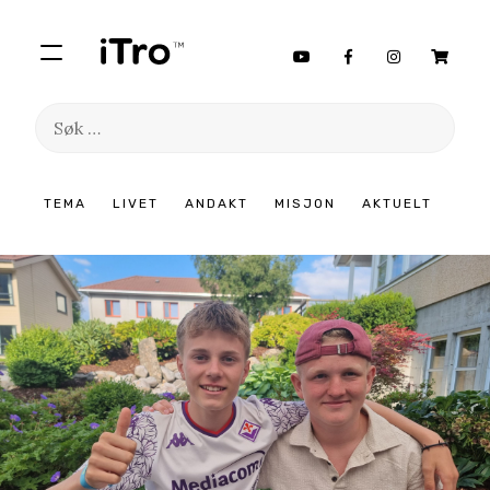
Søk
etter:
Hopp
TEMA
LIVET
ANDAKT
MISJON
AKTUELT
til
innhold