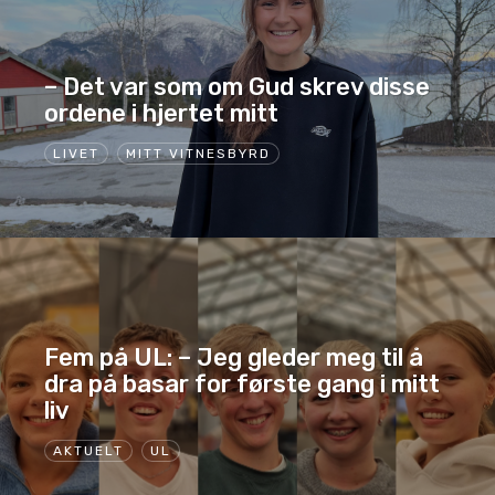
– Det var som om Gud skrev disse
ordene i hjertet mitt
LIVET
MITT VITNESBYRD
Fem på UL: – Jeg gleder meg til å
dra på basar for første gang i mitt
liv
AKTUELT
UL