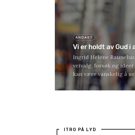
ANDAKT
Vi er holdt av Gud i 
Ingrid Helene Raunehau
veivalg, forsøk og idee
kan være vanskelig å se
ITRO PÅ LYD