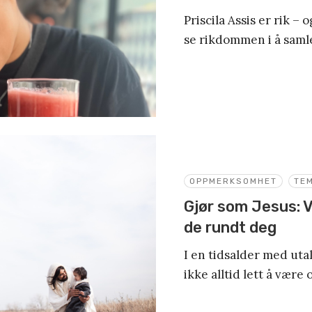
Priscila Assis er rik –
se rikdommen i å samle
OPPMERKSOMHET
TE
Gjør som Jesus:
de rundt deg
I en tidsalder med utal
ikke alltid lett å vær