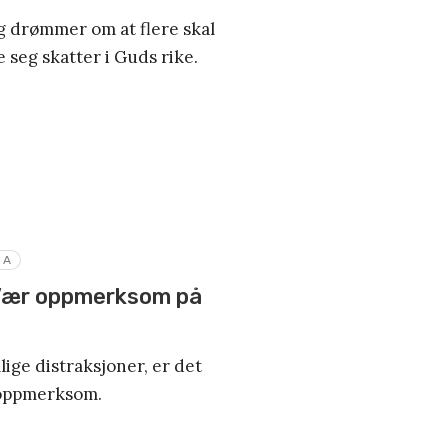
 og drømmer om at flere skal
 seg skatter i Guds rike.
MA
 Vær oppmerksom på
lige distraksjoner, er det
e oppmerksom.