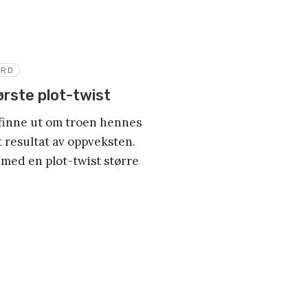
YRD
ørste plot-twist
e finne ut om troen hennes
t resultat av oppveksten.
med en plot-twist større