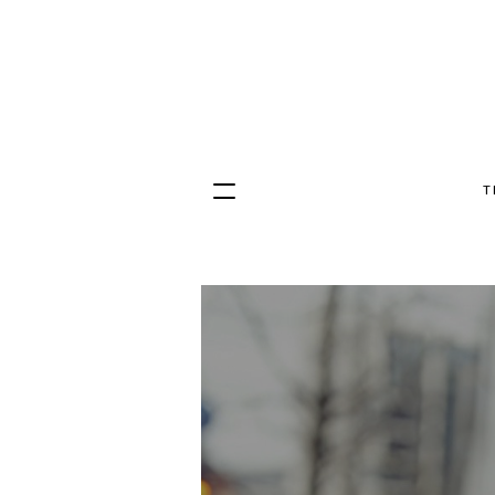
T
Hopp
til
innhold