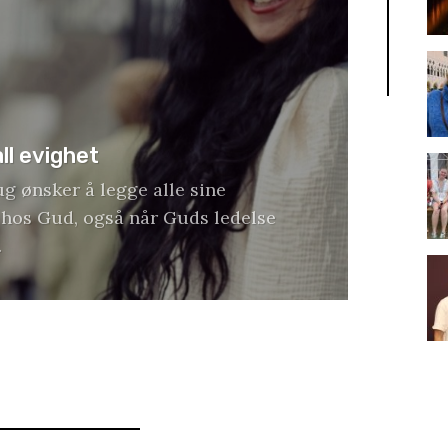
all evighet
g ønsker å legge alle sine
r hos Gud, også når Guds ledelse
.