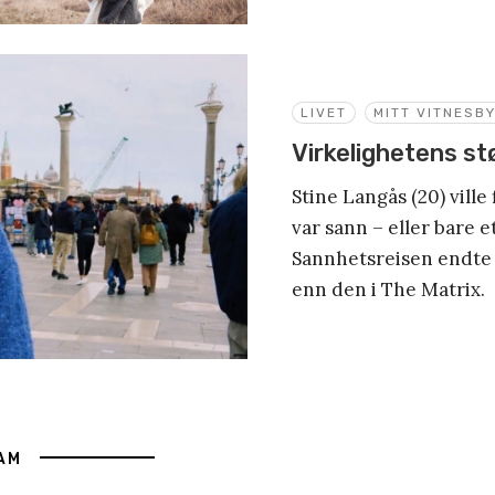
LIVET
MITT VITNESB
Virkelighetens st
Stine Langås (20) vill
var sann – eller bare e
Sannhetsreisen endte 
enn den i The Matrix.
AM