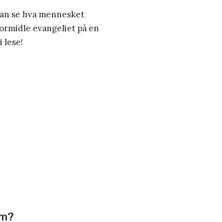
 kan se hva mennesket
formidle evangeliet på en
 lese!
om?