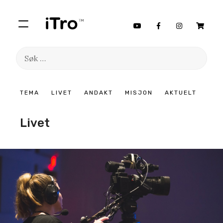
Søk
etter:
Hopp
TEMA
LIVET
ANDAKT
MISJON
AKTUELT
til
innhold
Livet