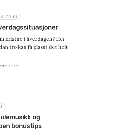
OG TRIKS
 hverdagssituasjoner
om kristne i hverdagen? Her
rdan tro kan få plass i det helt
Matteus Fonn
KS
, julemusikk og
noen bonustips