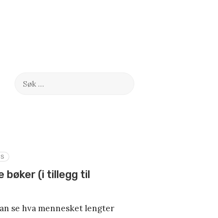
Søk
etter:
KS
 bøker (i tillegg til
 kan se hva mennesket lengter