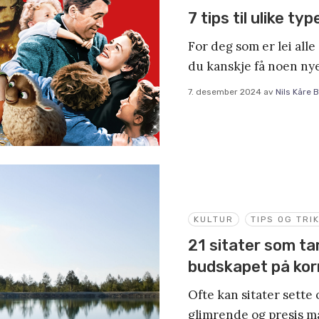
7 tips til ulike typ
For deg som er lei alle
du kanskje få noen nye
7. desember 2024
av
Nils Kåre 
KULTUR
TIPS OG TRI
21 sitater som ta
budskapet på kor
Ofte kan sitater sette 
glimrende og presis m