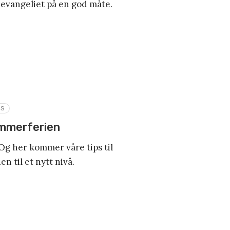
 evangeliet på en god måte.
KS
sommerferien
Og her kommer våre tips til
n til et nytt nivå.