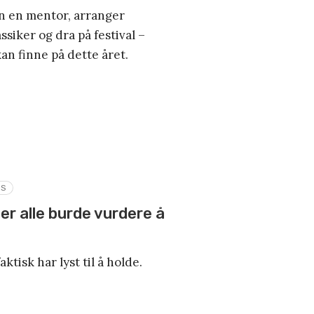
n en mentor, arranger
ssiker og dra på festival –
kan finne på dette året.
KS
er alle burde vurdere å
ktisk har lyst til å holde.