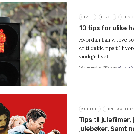
LIVET
LIVET
TIPS 
10 tips for ulike
Hvordan kan vi leve s
er ti enkle tips til hvo
vanlige livet.
19. desember 2025
av
William 
KULTUR
TIPS OG TRI
Tips til julefilmer
julebøker. Samt 