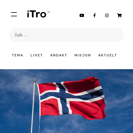
Søk
etter:
Hopp
TEMA
LIVET
ANDAKT
MISJON
AKTUELT
til
innhold