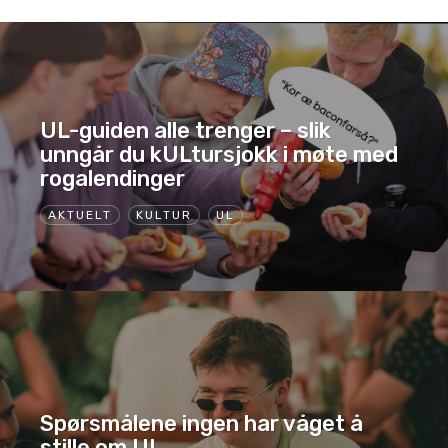
UL-guiden alle trenger – slik
unngår du kULtursjokk i møte med
rogalendinger
AKTUELT
KULTUR
UL
Spørsmålene ingen har våget å
stille om UL