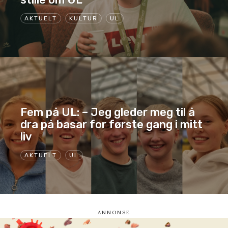
AKTUELT
KULTUR
UL
Fem på UL: – Jeg gleder meg til å
dra på basar for første gang i mitt
liv
AKTUELT
UL