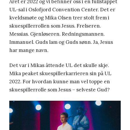
Året er 2022 og vi befinner oss i en fullstappet
UL-sal i Oslofjord Convention Center. Det er
kveldsmøte og Mika Olsen trer stolt frem i
skuespillerrollen som Jesus. Frelseren.
Messias. Gjenløseren. Redningsmannen.
Immanuel. Guds lam og Guds sønn. Ja, Jesus
har mange navn.
Det var i Mikas åttende UL det skulle skje.
Mika peaket skuespillerkarrieren sin på UL
2022. For hvordan kunne man vel toppe en
skuespillerrolle som Jesus – selveste Gud?