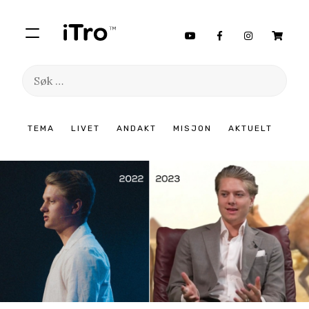
Søk
etter:
Hopp
TEMA
LIVET
ANDAKT
MISJON
AKTUELT
til
innhold