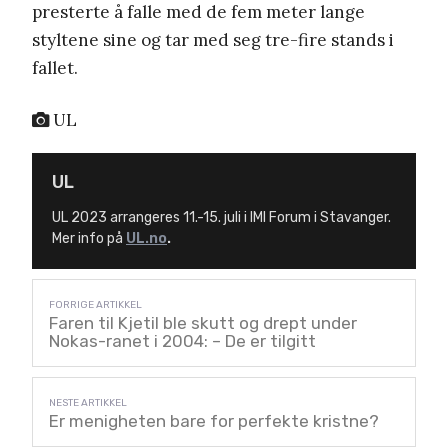
presterte å falle med de fem meter lange
styltene sine og tar med seg tre-fire stands i
fallet.
UL
UL
UL 2023 arrangeres 11.-15. juli i IMI Forum i Stavanger.
Mer info på
UL.no
.
Faren til Kjetil ble skutt og drept under
Nokas-ranet i 2004: – De er tilgitt
Er menigheten bare for perfekte kristne?