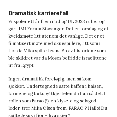
Dramatisk karrierefall
Vi spoler ett år frem i tid og UL 2023 ruller og
går i IMI Forum Stavanger. Det er torsdag og et
kveldsmøte litt utenom det vanlige. Det er et
filmatisert møte med skuespillere, litt som i
fjor da Mika spilte Jesus. En av historiene som
ble skildret var da Moses befridde israelittene
ut fra Egypt.
Ingen dramatikk foreløpig, men så kom
sjokket. Undertegnede satte kaffen i halsen,
tarmene og bukspyttkjertelen da han så det. I
rollen som Farao (!), en klysete og selvgod
leder, trer Mika Olsen frem. FARAO!? Hallo! Du
spilte Jesus i fjor – hva skjer?