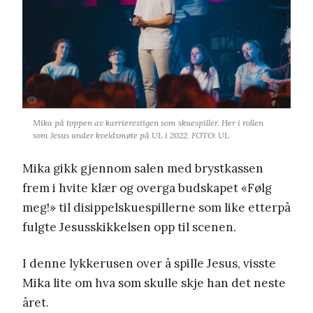
Mika på toppen av karrierestigen som skuespiller. Her i rollen
som Jesus under kveldsmøte på UL i 2022. FOTO: UL
Mika gikk gjennom salen med brystkassen
frem i hvite klær og overga budskapet «Følg
meg!» til disippelskuespillerne som like etterpå
fulgte Jesusskikkelsen opp til scenen.
I denne lykkerusen over å spille Jesus, visste
Mika lite om hva som skulle skje han det neste
året.