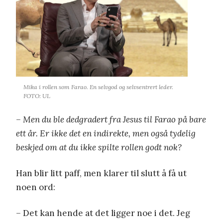
Mika i rollen som Farao. En selvgod og selvsentrert leder.
FOTO: UL
– Men du ble dedgradert fra Jesus til Farao på bare
ett år. Er ikke det en indirekte, men også tydelig
beskjed om at du ikke spilte rollen godt nok?
Han blir litt paff, men klarer til slutt å få ut
noen ord:
–
Det kan hende at det ligger noe i det. Jeg