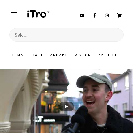
Søk
etter:
Hopp
TEMA
LIVET
ANDAKT
MISJON
AKTUELT
til
innhold