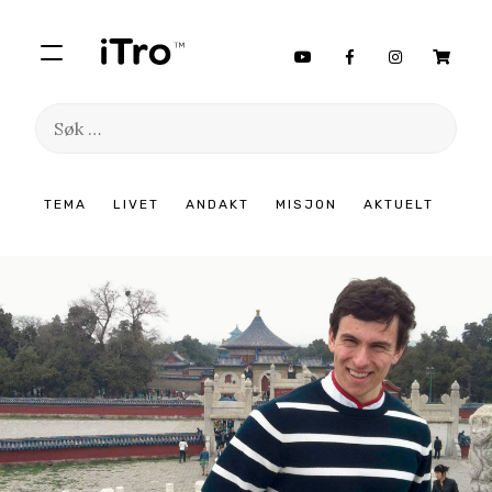
Søk
etter:
Hopp
TEMA
LIVET
ANDAKT
MISJON
AKTUELT
til
innhold