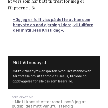
Et vers som har blitt til trøst for meg er
Filipperne 1,6:
«Og jeg er fullt viss på dette at han som
begynte en god gjerning i dere, vil fullføre
den inntil Jesu Kristi dag».
Mitt Vitnesbyrd
«Mitt vitnesbyrd» er spalten hvor ulike mennesker
får fortelle om sitt forhold til Jesus, til glede og
oppbyggelse for alle oss som leser iTro.
– Midt i kaoset etter ranet innså jeg at
gudsbildet mitt var ufullstendig