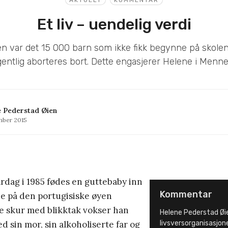
Et liv – uendelig verdi
n var det 15 000 barn som ikke fikk begynne på skolen
gentlig aborteres bort. Dette engasjerer Helene i Menn
 Pederstad Øien
mber 2015
ardag i 1985 fødes en guttebaby inn
Kommentar
lie på den portugisiske øyen
ite skur med blikktak vokser han
Helene Pederstad Øie
sin mor, sin alkoholiserte far og
livsversorganisasjon