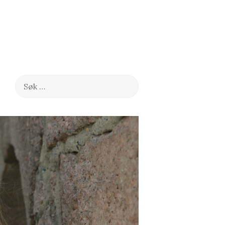
Søk
etter: