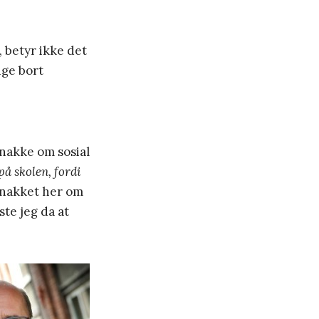
, betyr ikke det
nge bort
snakke om sosial
å skolen, fordi
snakket her om
ste jeg da at