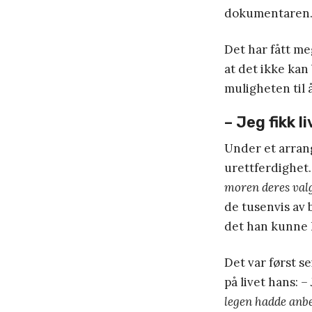
dokumentaren
Det har fått meg
at det ikke kan
muligheten til å
– Jeg fikk l
Under et arrang
urettferdighet
moren deres valg
de tusenvis av 
det han kunne 
Det var først s
på livet hans:
– 
legen hadde anbe