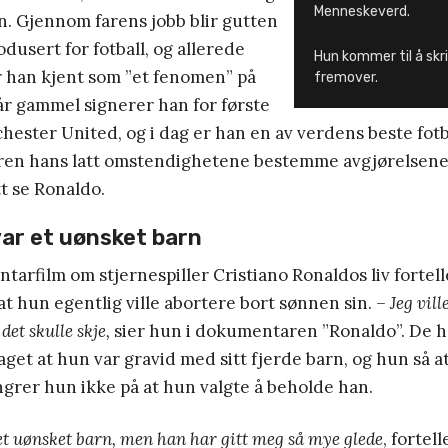
Menneskeverd.
n. Gjennom farens jobb blir gutten
odusert for fotball, og allerede
Hun kommer til å skri
r han kjent som ”et fenomen” på
fremover.
år gammel signerer han for første
ster United, og i dag er han en av verdens beste fotba
en hans latt omstendighetene bestemme avgjørelsene
tt se Ronaldo.
ar et uønsket barn
tarfilm om stjernespiller Cristiano Ronaldos liv fortel
at hun egentlig ville abortere bort sønnen sin.
–
Jeg vill
det skulle skje,
sier hun i dokumentaren ”Ronaldo”. De h
et at hun var gravid med sitt fjerde barn, og hun så at
angrer hun ikke på at hun valgte å beholde han.
et uønsket barn, men han har gitt meg så mye glede
, fortell