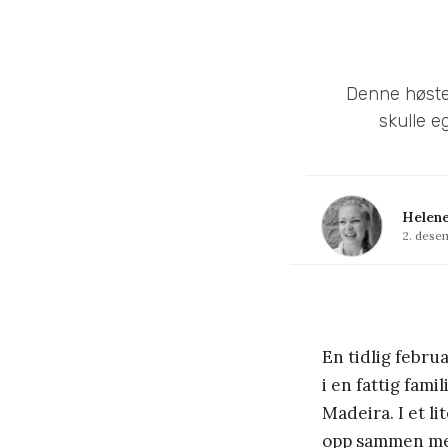
Denne høste
skulle e
Helene
2. dese
En tidlig febru
i en fattig fami
Madeira. I et l
opp sammen med 