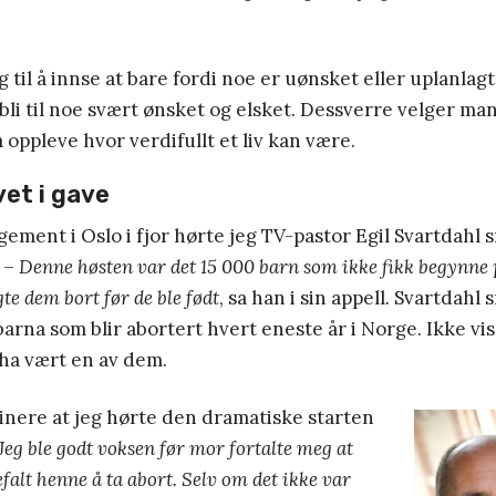
.
 til å innse at bare fordi noe er uønsket eller uplanlagt
 bli til noe svært ønsket og elsket. Dessverre velger ma
 oppleve hvor verdifullt et liv kan være.
ivet i gave
ement i Oslo i fjor hørte jeg TV-pastor Egil Svartdahl 
. –
Denne høsten var det 15 000 barn som ikke fikk begynne p
te dem bort før de ble født
, sa han i sin appell
.
Svartdahl 
barna som blir abortert hvert eneste år i Norge. Ikke vis
ha vært en av dem.
einere at jeg hørte den dramatiske starten
Jeg ble godt voksen før mor fortalte meg at
falt henne å ta abort. Selv om det ikke var