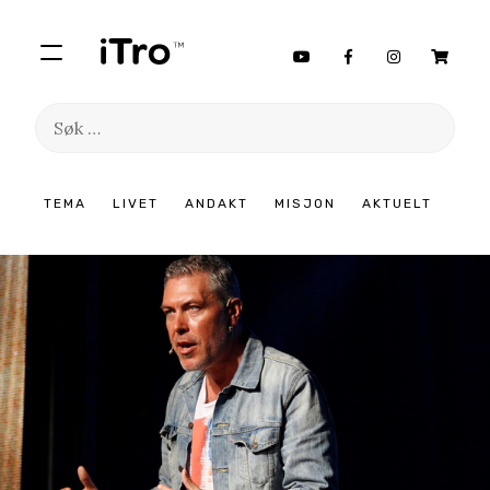
Søk
etter:
Hopp
TEMA
LIVET
ANDAKT
MISJON
AKTUELT
til
innhold