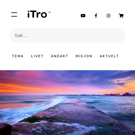
Søk
etter:
Hopp
TEMA
LIVET
ANDAKT
MISJON
AKTUELT
til
innhold