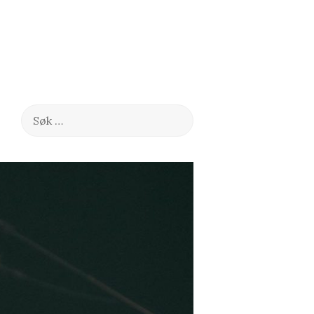
Søk
etter: