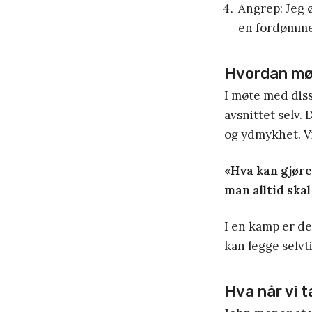
Angrep: Jeg 
en fordømmen
Hvordan mø
I møte med diss
avsnittet selv. 
og ydmykhet. Vi
«Hva kan gjøre
man alltid ska
I en kamp er det
kan legge selvt
Hva når vi 