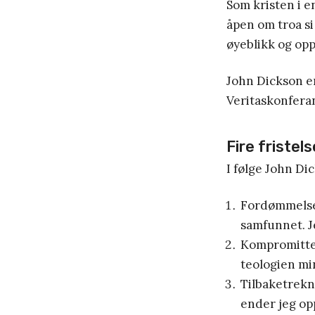
Som kristen i e
åpen om troa si
øyeblikk og opp
John Dickson er
Veritaskonferan
Fire fristels
I følge John Dic
Fordømmelse:
samfunnet. J
Kompromitter
teologien min
Tilbaketrekni
ender jeg op