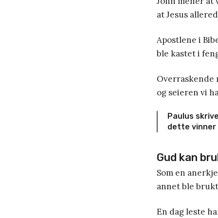
John mener at 
at Jesus allere
Apostlene i Bib
ble kastet i fen
Overraskende m
og seieren vi ha
Paulus skrive
dette vinner
Gud kan bru
Som en anerkje
annet ble brukt
En dag leste h