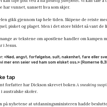
vi kan
tape godt
ved å ha
gledelig ydmykhet
. Vi kan tåle å 
de har vunnet, uansett hva som skjer.
elen gikk gjennom tap hele tiden. Skipene de reiste med
gsel, pisket og plaget. Men i det store bildet så vant de l
ange av tekstene om apostlene handler om kampen mo
r i Jesus.
r: «Nød, angst, forfølgelse, sult, nakenhet, fare eller sver
 vi mer enn seier ved ham som elsket oss.» (Romerne 8,3
ke tap
nt forfatter har Dickson skrevet boken
A sneaking suspi
 i australske skoler
.
an på nyhetene at utdanningsministeren hadde beslutte