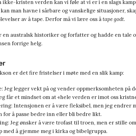
n ikke-kristen verden kan vi føle at vi er i en slags kam
 kan man havne i sårbare og vanskelige situasjoner, ska
levelser av å tape. Derfor må vi lære oss å
tape godt
.
 en australsk historiker og forfatter og hadde en tale 
sen forrige helg.
er
kson er det fire fristelser i møte med en slik kamp:
 Jeg legger vekt på og vender oppmerksomheten på de
eg får et mindset om at «hele verden er imot oss kristn
ing: Intensjonen er å være fleksibel, men jeg endrer
 for å passe bedre inn eller bli bedre likt.
ng: Jeg ønsker å være trofast til troen, men er stille o
p med å gjemme meg i kirka og bibelgruppa.