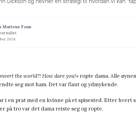
hn Dickson og nevner en strategi til hvordan vi kan "tap
m Matteus Fonn
ournalist
ober 2024
convert the world?! How dare you!»
ropte dama. Alle øynen
endte seg mot ham. Det var flaut og ydmykende.
r i en prat med en kvinne på et spisested. Etter hvert
r på tro var det dama reiste seg og ropte.