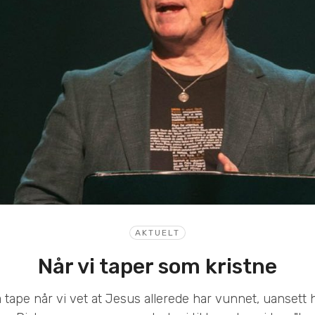
AKTUELT
Når vi taper som kristne
 å tape når vi vet at Jesus allerede har vunnet, uansett 