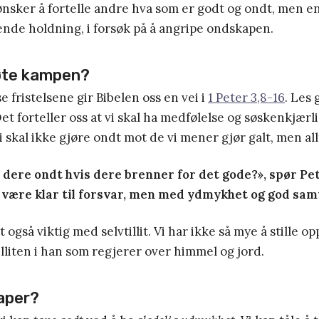
ønsker å fortelle andre hva som er godt og ondt, men 
de holdning, i forsøk på å angripe ondskapen.
te kampen?
e fristelsene gir Bibelen oss en vei i
1 Peter 3,8-16
. Les 
Det forteller oss at vi skal ha medfølelse og søskenkjærl
 skal ikke gjøre ondt mot de vi mener gjør galt, men all
 dere ondt hvis dere brenner for det gode?», spør Pet
l være klar til forsvar, men med ydmykhet og god sam
 også viktig med selvtillit. Vi har ikke så mye å stille o
illiten i han som regjerer over himmel og jord.
taper?