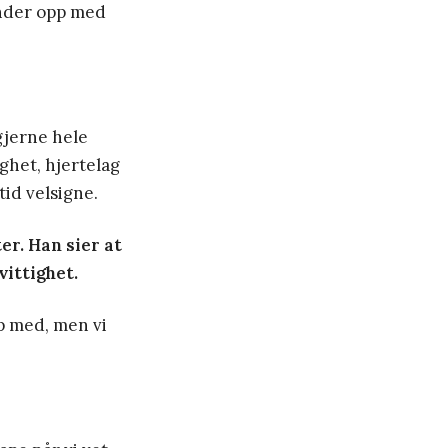
ender opp med
gjerne hele
ighet, hjertelag
tid velsigne.
er. Han sier at
vittighet.
pp med, men vi