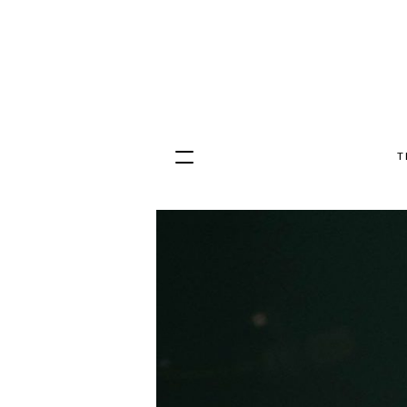
T
Hopp
til
innhold