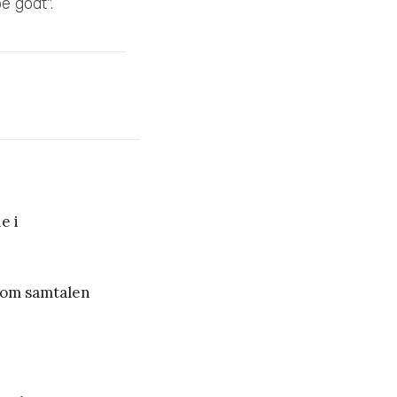
e godt".
e i
 som samtalen