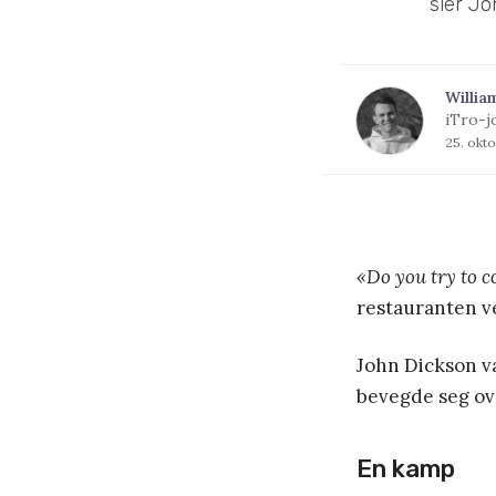
sier Jo
Willia
iTro-j
25. okt
«Do you try to 
restauranten v
John Dickson va
bevegde seg ove
En kamp