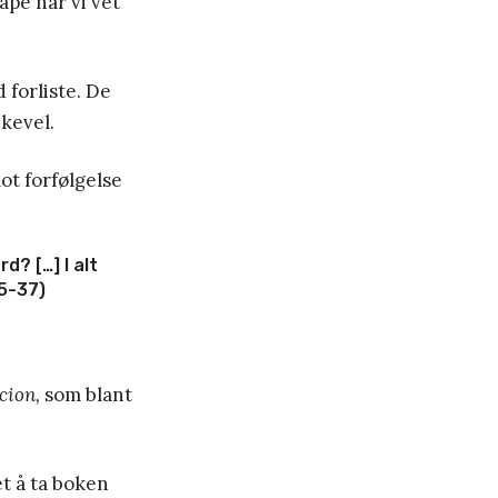
tape når vi vet
 forliste. De
ikevel.
t forfølgelse
d? […] I alt
5-37)
cion,
som blant
t å ta boken