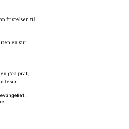
n fristelsen til
 uten en sur
 en god prat,
om Jesus.
 evangeliet.
ke.