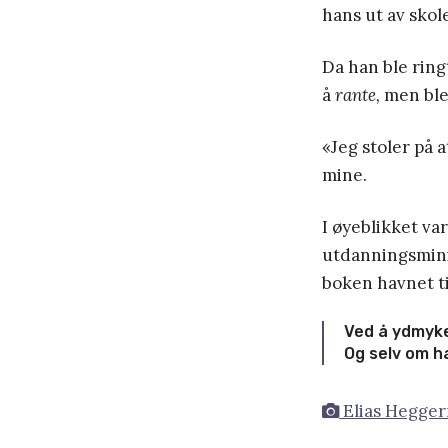
hans ut av skol
Da han ble ring
å
rante,
men bl
«Jeg stoler på 
mine.
I øyeblikket v
utdanningsminis
boken havnet ti
Ved å ydmyke
Og selv om ha
Elias Hegger