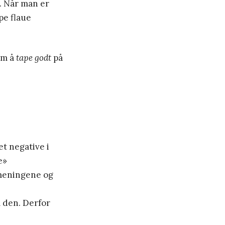
p. Når man er
pe flaue
om å
tape godt
på
t negative i
e»
 meningene og
m den. Derfor