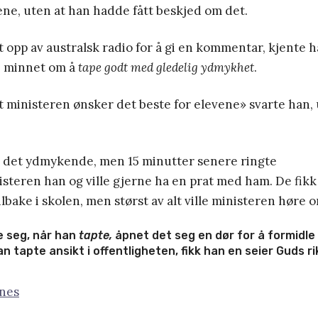
ene, uten at han hadde fått beskjed om det.
t opp av australsk radio for å gi en kommentar, kjente ha
e minnet om å
tape godt med gledelig ydmykhet
.
at ministeren ønsker det beste for elevene» svarte han,
ar det ydmykende, men 15 minutter senere ringte
teren han og ville gjerne ha en prat med ham. De fikk
lbake i skolen, men størst av alt ville ministeren høre 
 seg, når han
tapte,
åpnet det seg en dør for å formidle
n tapte ansikt i offentligheten, fikk han en seier Guds ri
nes