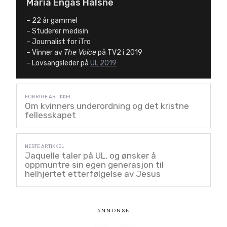
Maria Engås Halsne
– 22 år gammel
– Studerer medisin
– Journalist for iTro
– Vinner av
The Voice
på TV2 i 2019
– Lovsangsleder på
UL 2019
Om kvinners underordning og det kristne
fellesskapet
Jaquelle taler på UL, og ønsker å
oppmuntre sin egen generasjon til
helhjertet etterfølgelse av Jesus