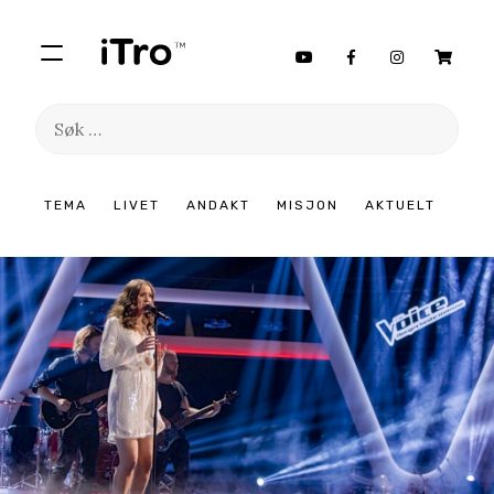
Søk
etter:
Hopp
TEMA
LIVET
ANDAKT
MISJON
AKTUELT
til
innhold