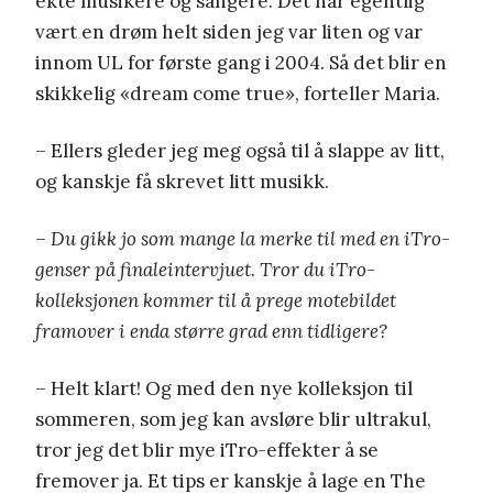
ekte musikere og sangere. Det har egentlig
vært en drøm helt siden jeg var liten og var
innom UL for første gang i 2004. Så det blir en
skikkelig «dream come true», forteller Maria.
– Ellers gleder jeg meg også til å slappe av litt,
og kanskje få skrevet litt musikk.
– Du gikk jo som mange la merke til med en iTro-
genser på finaleintervjuet. Tror du iTro-
kolleksjonen kommer til å prege motebildet
framover i enda større grad enn tidligere?
– Helt klart! Og med den nye kolleksjon til
sommeren, som jeg kan avsløre blir ultrakul,
tror jeg det blir mye iTro-effekter å se
fremover ja. Et tips er kanskje å lage en The