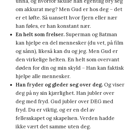
unna, og hvorfor skulle han egentlig bry seg
om akkurat meg? Men Gud er hos deg – det
er et løfte. Så uansett hvor fjern eller nær
han føles, er han konstant nær.
En helt som frelser.
Superman og Batman
kan hjelpe en del mennesker (du vet, på film
og sånn), likeså kan du og jeg. Men Gud er
den virkelige helten. En helt som overvant
døden for din og min skyld – Han kan faktisk
hjelpe alle mennesker.
Han fryder og gleder seg over deg.
Og viser
deg på ny sin kjærlighet. Han jubler over
deg med fryd. Gud jubler over DEG med
fryd. Du er viktig, og er en del av
fellesskapet og skapelsen. Verden hadde
ikke vært det samme uten deg.