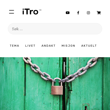
Søk
etter:
Hopp
TEMA
LIVET
ANDAKT
MISJON
AKTUELT
til
innhold