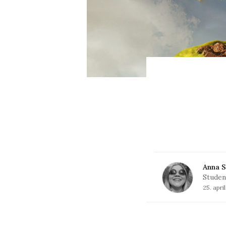
Anna S
Studen
25. apri