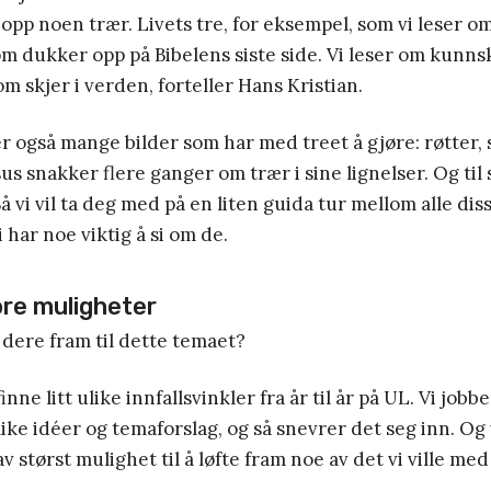
 opp noen trær. Livets tre, for eksempel, som vi leser om
m dukker opp på Bibelens siste side. Vi leser om kunns
om skjer i verden, forteller Hans Kristian.
r også mange bilder som har med treet å gjøre: røtter,
us snakker flere ganger om trær i sine lignelser. Og til 
Så vi vil ta deg med på en liten guida tur mellom alle di
i har noe viktig å si om de.
ore muligheter
dere fram til dette temaet?
finne litt ulike innfallsvinkler fra år til år på UL. Vi jobb
ulike idéer og temaforslag, og så snevrer det seg inn. Og
 størst mulighet til å løfte fram noe av det vi ville me