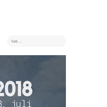
Søk
etter: