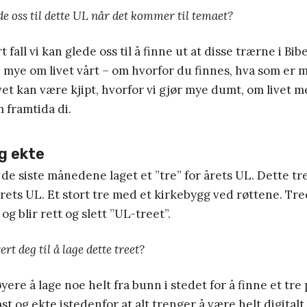
de oss til dette UL når det kommer til temaet?
rt fall vi kan glede oss til å finne ut at disse trærne i Bi
 mye om livet vårt – om hvorfor du finnes, hva som er
ivet kan være kjipt, hvorfor vi gjør mye dumt, om livet m
 framtida di.
g ekte
de siste månedene laget et ”tre” for årets UL. Dette tre
årets UL. Et stort tre med et kirkebygg ved røttene. Tree
g blir rett og slett ”UL-treet”.
rt deg til å lage dette treet?
yere å lage noe helt fra bunn i stedet for å finne et tre
t og ekte istedenfor at alt trenger å være helt digitalt