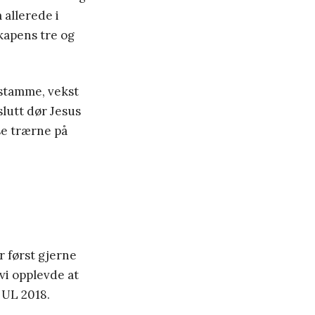
 allerede i
kapens tre og
 stamme, vekst
slutt dør Jesus
sse trærne på
er først gjerne
 vi opplevde at
d UL 2018.