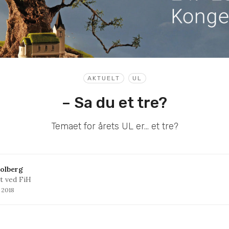
AKTUELT
UL
– Sa du et tre?
Temaet for årets UL er… et tre?
olberg
t ved FiH
l 2018