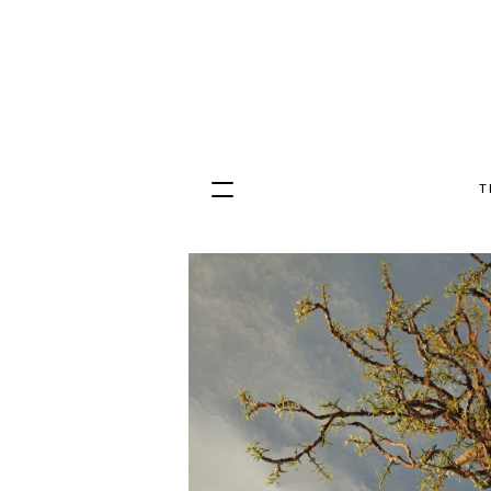
T
Hopp
til
innhold