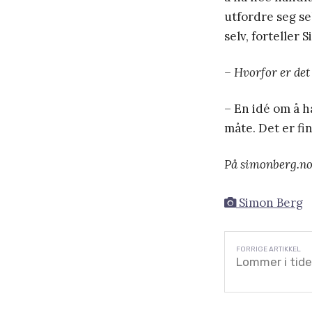
utfordre seg se
selv, forteller 
– Hvorfor er det
– En idé om å ha
måte. Det er fin
På simonberg.no 
Simon Berg
Lommer i tid