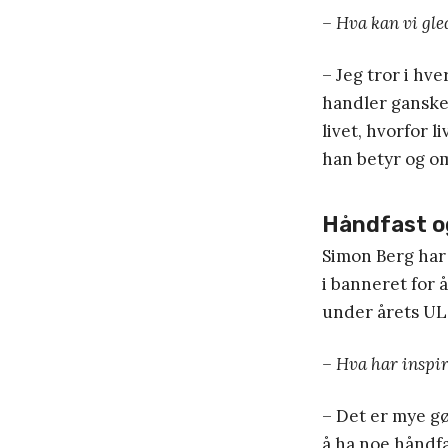
– Hva kan vi gle
– Jeg tror i hve
handler ganske
livet, hvorfor l
han betyr og om
Håndfast o
Simon Berg har 
i banneret for 
under årets UL o
– Hva har inspire
– Det er mye gø
å ha noe håndfas