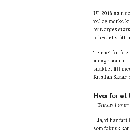
UL 2018 nærmer
vel og merke ku
av Norges stør
arbeidet stått p
Temaet for året
mange som lurer
snakket litt m
Kristian Skaar,
Hvorfor et 
– Temaet i år er 
– Ja, vi har fått
som faktisk kan