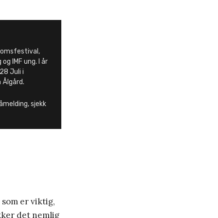
domsfestival,
og IMF ung. I år
28 Juli i
 Ålgård.
åmelding, sjekk
r som er viktig,
ukker det nemlig