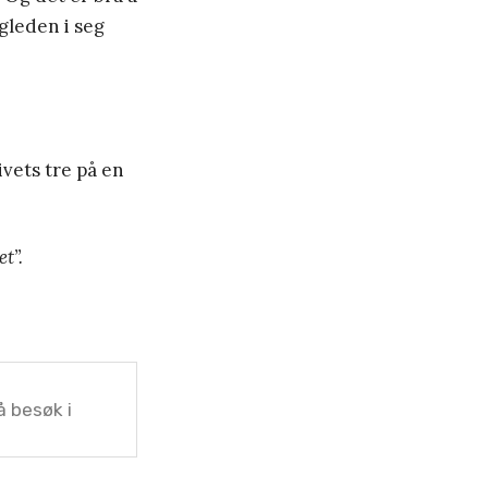
gleden i seg
ivets tre på en
t”.
å besøk i