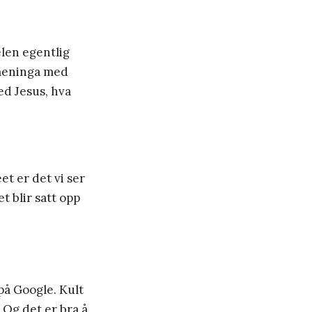
belen egentlig
 meninga med
ed Jesus, hva
et er det vi ser
t blir satt opp
 på Google. Kult
. Og det er bra å