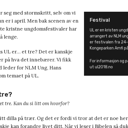
 seg med stormskritt, selv om vi
Festival
n er i april. Men bak scenen av en
ste kristne ungdomsfestivaler har
UL er en kristen ung
å lenge.
arrangert av NLM ung 
er festivalen fra 24-
Kongeparken Amfi på
s UL er… et tre? Det er kanskje
 på hva det innebærer. Vi fikk
For informasjon og p
ed leder for NLM Ung, Hans
ut ul2018.no
 om temaet på UL.
tre?
et tre. Kan du si litt om hvorfor?
 litt dilla på trær. Og det er fordi vi tror at det er noe he
skje kan forandre livet ditt. Når vi leser i Bibelen så d