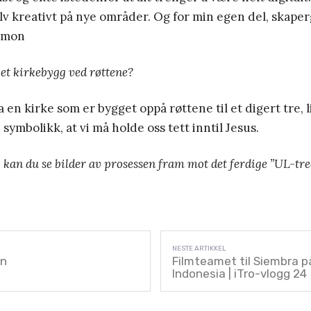
lv kreativt på nye områder. Og for min egen del, skaper
Simon
 et kirkebygg ved røttene?
 en kirke som er bygget oppå røttene til et digert tre, l
 symbolikk, at vi må holde oss tett inntil Jesus.
kan du se bilder av prosessen fram mot det ferdige ”UL-tree
en
Filmteamet til Siembra p
Indonesia | iTro-vlogg 24