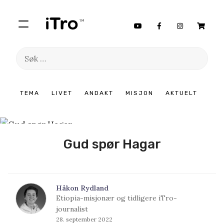
Søk
etter:
Hopp
TEMA
LIVET
ANDAKT
MISJON
AKTUELT
til
innhold
Gud spør Hagar
Håkon Rydland
Etiopia-misjonær og tidligere iTro-
journalist
28. september 2022