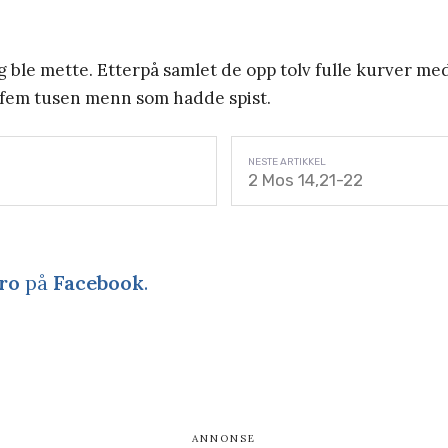
og ble mette. Etterpå samlet de opp tolv fulle kurver m
r fem tusen menn som hadde spist.
2 Mos 14,21-22
ro
på
Facebook
.