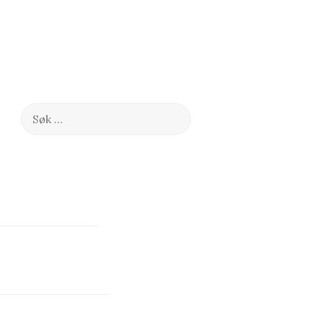
Søk
etter: