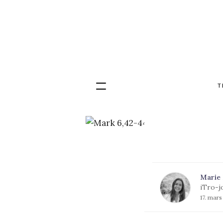
T
Hopp
til
innhold
Marie
iTro-j
17. mar