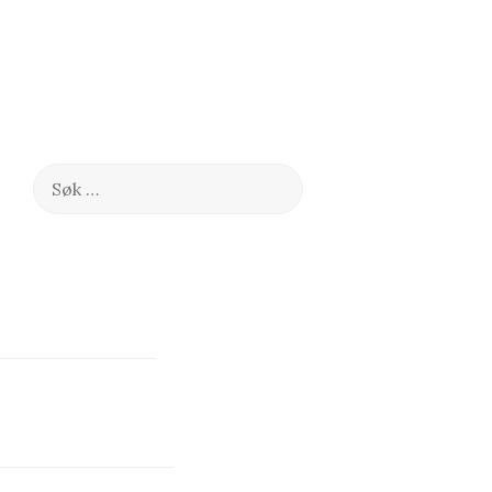
Søk
etter: