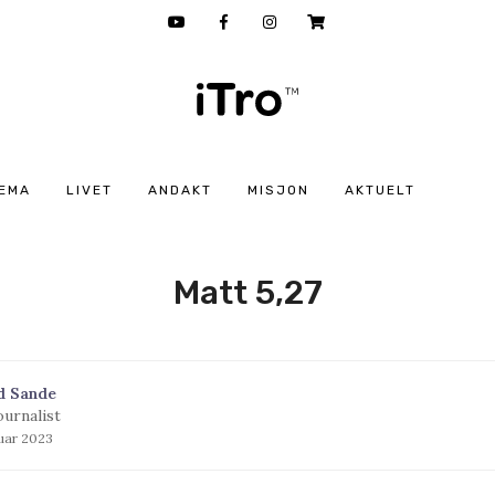
EMA
LIVET
ANDAKT
MISJON
AKTUELT
Matt 5,27
d Sande
ournalist
ruar 2023