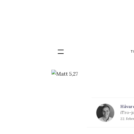
T
Hopp
til
innhold
Håvar
iTro-j
22. feb