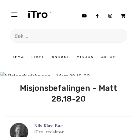
Søk
etter:
Hopp
TEMA
LIVET
ANDAKT
MISJON
AKTUELT
til
innhold
Misjonsbefalingen – Matt
28,18-20
Nils Kåre Bøe
iTro-redaktør