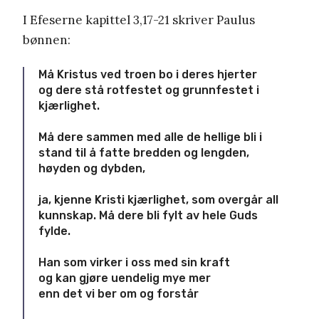
I Ef
eserne
kapittel 3,17-21
skriver Paulus
bønnen:
Må Kristus ved troen bo i deres hjerter
og dere stå rotfestet og grunnfestet i
kjærlighet.
Må dere sammen med alle de hellige
bli i
stand til å fatte bredden og lengden,
høyden og dybden,
ja, kjenne Kristi kjærlighet, som overgår all
kunnskap.
Må dere bli fylt av hele Guds
fylde.
H
an som virker i oss med sin kraft
og kan gjøre uendelig mye mer
enn det vi ber om og forstår