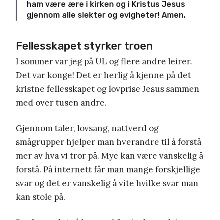
ham være ære i kirken og i Kristus Jesus
gjennom alle slekter og evigheter! Amen.
Fellesskapet styrker troen
I sommer
var jeg på
UL og flere andre leirer.
D
et
var konge!
Det
er
herlig
å kjenne
på det
kristne fellesskapet
og
lovprise Jesus
sammen
med over tusen andre
.
Gjennom
taler, lovsang, nattverd og
smågrupper hjelper man hverandre til å forstå
mer av hva vi tror på.
Mye kan være vanskelig å
forstå
.
På internett får man mange forskjellige
svar og det er vanskelig å vite hvilke svar man
kan stole på.