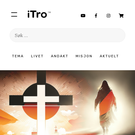
Søk
etter:
Hopp
TEMA
LIVET
ANDAKT
MISJON
AKTUELT
til
innhold