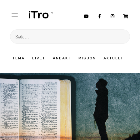
Søk
etter:
Hopp
TEMA
LIVET
ANDAKT
MISJON
AKTUELT
til
innhold