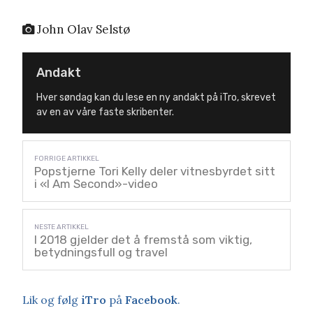
John Olav Selstø
Andakt
Hver søndag kan du lese en ny andakt på iTro, skrevet
av en av våre faste skribenter.
Popstjerne Tori Kelly deler vitnesbyrdet sitt
i «I Am Second»-video
I 2018 gjelder det å fremstå som viktig,
betydningsfull og travel
Lik og følg
iTro
på
Facebook
.