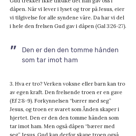
Gud trekker ikke tilbake det han gav oss i
dåpen. Når vi lever i lyset og tror på Jesus, eier
vi tilgivelse for alle syndene våre. Da har vi del
i hele den frelsen Gud gav i dåpen (Gal 3:26-27).
Den er den den tomme hånden
som tar imot ham
3. Hva er tro? Verken voksne eller barn kan tro
av egen kraft. Den frelsende troen er en gave
(Ef 2:8-9). Forkynnelsen “bærer med seg”
Jesus, og troen er svaret som Ånden skaper i
hjertet. Den er den den tomme hånden som
tar imot ham. Men også dåpen “bærer med
seg” Jesus. Gud kan derfor skape troen også