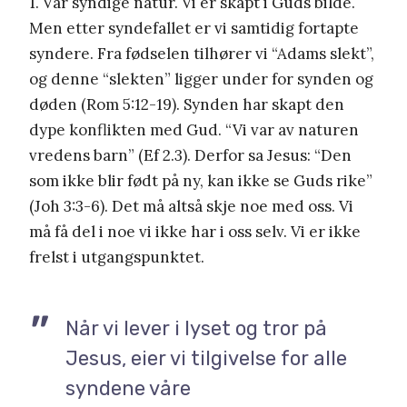
1. Vår syndige natur. Vi er skapt i Guds bilde.
Men etter syndefallet er vi samtidig fortapte
syndere. Fra fødselen tilhører vi “Adams slekt”,
og denne “slekten” ligger under for synden og
døden (Rom 5:12-19). Synden har skapt den
dype konflikten med Gud. “Vi var av naturen
vredens barn” (Ef 2.3). Derfor sa Jesus: “Den
som ikke blir født på ny, kan ikke se Guds rike”
(Joh 3:3-6). Det må altså skje noe med oss. Vi
må få del i noe vi ikke har i oss selv. Vi er ikke
frelst i utgangspunktet.
Når vi lever i lyset og tror på
Jesus, eier vi tilgivelse for alle
syndene våre