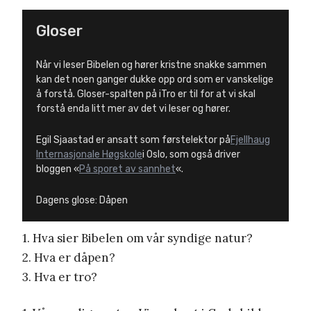
Gloser
Når vi leser Bibelen og hører kristne snakke sammen
kan det noen ganger dukke opp ord som er vanskelige
å forstå. Gloser-spalten på iTro er til for at vi skal
forstå enda litt mer av det vi leser og hører.
Egil Sjaastad er ansatt som førstelektor på
Fjellhaug
Internasjonale Høgskole
i Oslo, som også driver
bloggen «
På sporet av sannhet
«.
Dagens glose: Dåpen
1. Hva sier Bibelen om vår syndige natur?
2. Hva er dåpen?
3. Hva er tro?