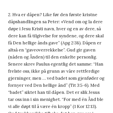
2. Hva er dåpen? Like før den første kristne
dåpshandlingen sa Peter: «Vend om og la dere
døpe i Jesu Kristi navn, hver og en av dere, så
dere kan få tilgivelse for syndene, og dere skal
få Den hellige ånds gave” (Apg 2:38). Dåpen er
altså en “gaveoverrekkelse”. Gud gir gaven
(nåden og Ånden) til den enkelte personlig.
Senere skrev Paulus egentlig det samme: “Han
frelste oss, ikke på grunn av våre rettferdige
gjerninger, men … ved badet som gjenføder og
fornyer ved Den hellige ånd” (Tit 3:5-6). Med
“badet” siktet han til dåpen. Det er slik Jesus
tar oss inn i sin menighet. “For med én Ånd ble
vi alle døpt til å være én kropp” (1 Kor 12:13).