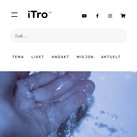
Søk
etter:
Hopp
TEMA
LIVET
ANDAKT
MISJON
AKTUELT
til
innhold