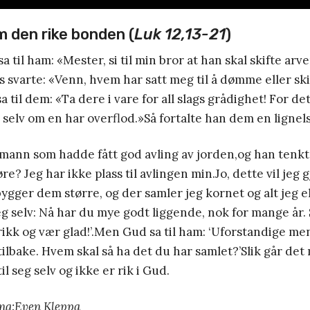
m den rike bonden (
Luk 12,13-21
)
a til ham: «Mester, si til min bror at han skal skifte ar
svarte: «Venn, hvem har satt meg til å dømme eller sk
til dem: «Ta dere i vare for all slags grådighet! For de
v, selv om en har overflod.»Så fortalte han dem en lignel
mann som hadde fått god avling av jorden,og han tenkt
øre? Jeg har ikke plass til avlingen min.Jo, dette vil jeg g
ygger dem større, og der samler jeg kornet og alt jeg el
meg selv: Nå har du mye godt liggende, nok for mange år. S
 drikk og vær glad!’.Men Gud sa til ham: ‘Uforstandige me
 tilbake. Hvem skal så ha det du har samlet?’Slik går de
il seg selv og ikke er rik i Gud.
ing:Even Kleppa