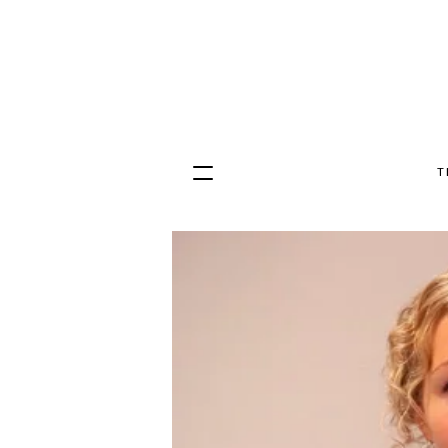
T
Hopp
til
innhold