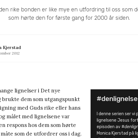
en rike bonden er like mye en utfordring til oss som 
som hørte den for første gang for 2000 år siden.
 Kjerstad
tember 2012
mange lignelser i Det nye
#denlignels
g brukte dem som utgangspunkt
igning med Guds rike eller hans
I denne serien ser vi
og målet med lignelsene var
lignelsene Jesus fort
 en respons hos dem som hørte
episoden av #
denlig
måte som de utfordrer oss i dag.
Monica Kjerstad på l