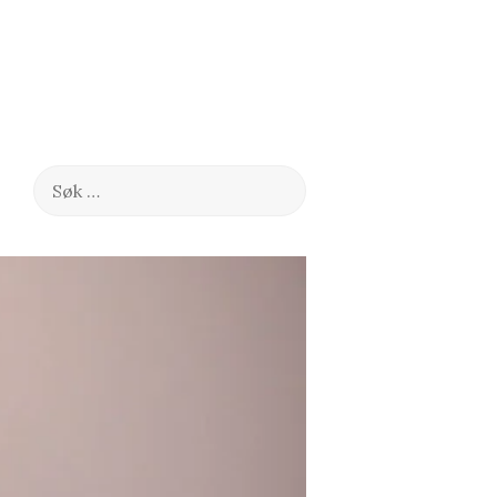
Søk
etter: