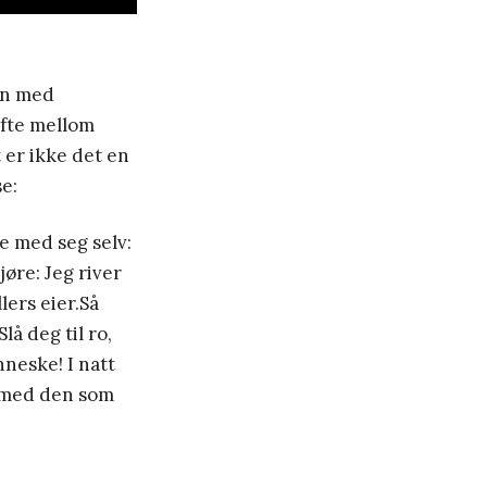
ven med
ifte mellom
t er ikke det en
se:
e med seg selv:
jøre: Jeg river
lers eier.Så
lå deg til ro,
nneske! I natt
t med den som