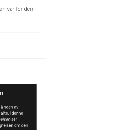
den var for dem
en
 på noen av
alte. I denne
nelsen
ser
ignelsen om den