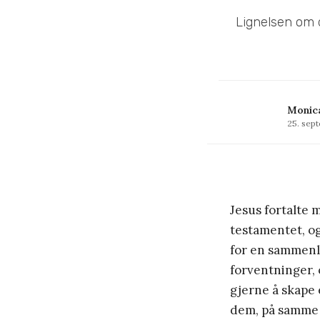
Lignelsen om d
Monica
25. sep
Jesus fortalte 
testamentet, o
for en sammenl
forventninger, 
gjerne å skape
dem, på samme 