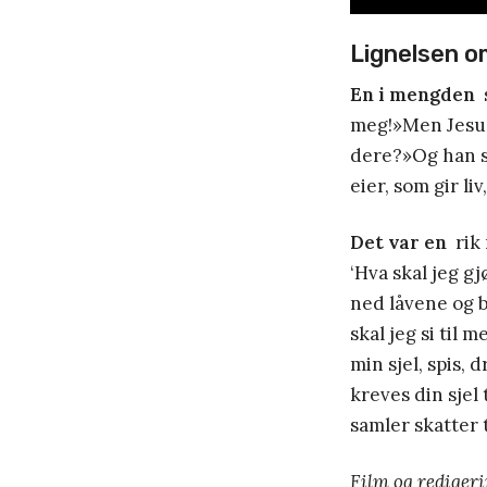
Lignelsen o
En i mengden
s
meg!»Men Jesus 
dere?»Og han sa 
eier, som gir li
Det var en
rik 
‘Hva skal jeg gj
ned låvene og b
skal jeg si til 
min sjel, spis,
kreves din sjel
samler skatter t
Film og rediger