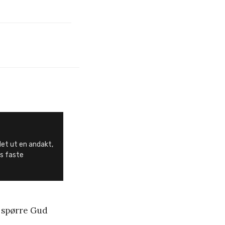
et ut en andakt,
os faste
å spørre Gud