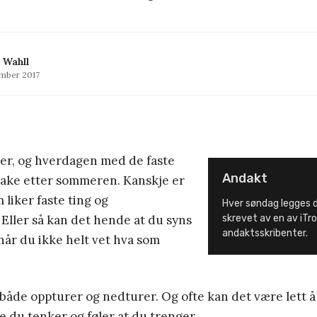
 Wahll
ember 2017
er, og hverdagen med de faste
Andakt
lbake etter sommeren. Kanskje er
 liker faste ting og
Hver søndag legges d
 Eller så kan det hende at du syns
skrevet av en av iTr
andaktsskribenter.
 når du ikke helt vet hva som
et både oppturer og nedturer. Og ofte kan det være lett 
e du tenker og føler at du trenger.