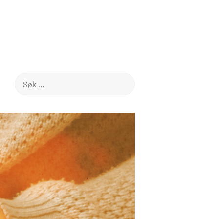
Søk
etter: