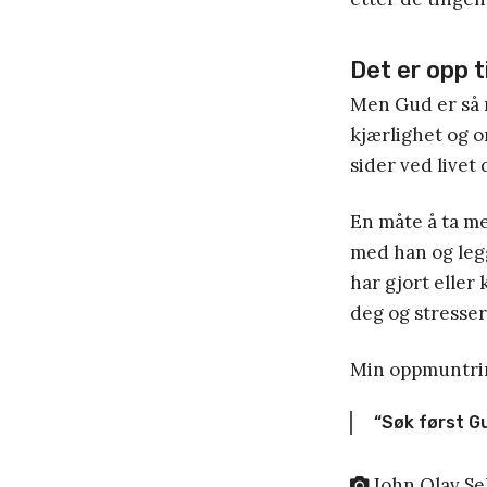
Det er opp t
Men Gud er så 
kjærlighet og o
sider ved livet 
En måte å ta me
med han og leg
har gjort eller
deg og stresser 
Min oppmuntring
“Søk først Gu
John Olav Se