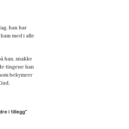
ag, han har
 ham med i alle
på han, snakke
de tingene han
ne som bekymrer
 Gud.
re i tillegg”