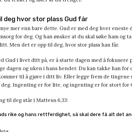
il deg hvor stor plass Gud får
mye mer enn bare dette. Gud er med deg hver eneste d
msorg for deg. Og han ønsker at du skal søke ham og ta
ditt. Men det er opp til deg, hvor stor plass han får.
d Gud i livet ditt på, er å starte dagen med å fokusere 
ge dagen og uken i hans hender. Du kan takke han for 
 kommer til å gjøre i ditt liv. Eller legge frem de tinge
deg. Ingenting er for lite, og ingenting er for stort for
 til deg står i Matteus 6,33:
ds rike og hans rettferdighet, så skal dere få alt det and
lstø