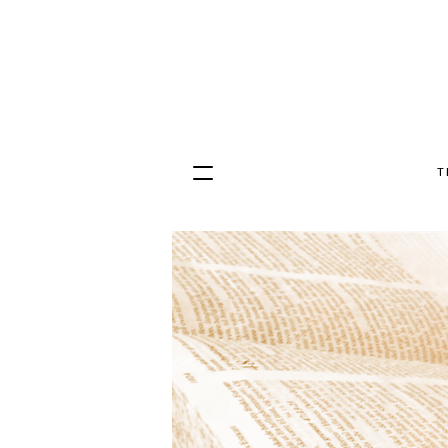
T
Hopp
til
innhold