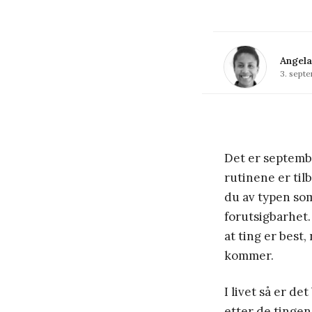
Angela
3. sept
Det er septemb
rutinene er ti
du av typen som
forutsigbarhet.
at ting er best,
kommer.
I livet så er d
etter de tingen