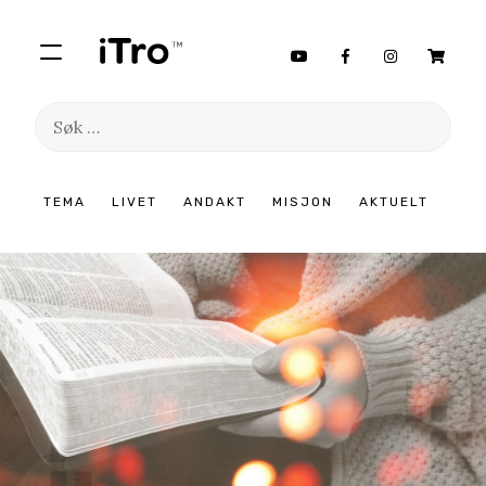
Søk
etter:
Hopp
TEMA
LIVET
ANDAKT
MISJON
AKTUELT
til
innhold