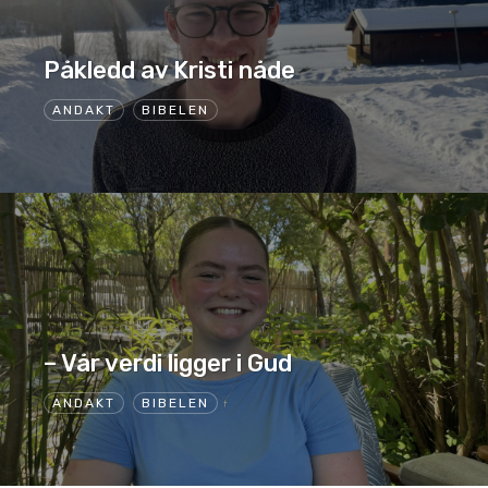
Påkledd av Kristi nåde
ANDAKT
BIBELEN
– Vår verdi ligger i Gud
ANDAKT
BIBELEN