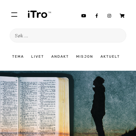
Søk
etter:
Hopp
TEMA
LIVET
ANDAKT
MISJON
AKTUELT
til
innhold