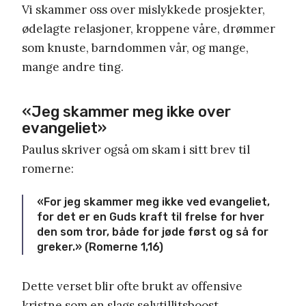
Vi skammer oss over mislykkede prosjekter,
ødelagte relasjoner, kroppene våre, drømmer
som knuste, barndommen vår, og mange,
mange andre ting.
«Jeg skammer meg ikke over
evangeliet»
Paulus skriver også om skam i sitt brev til
romerne:
«For jeg skammer meg ikke ved evangeliet,
for det er en Guds kraft til frelse for hver
den som tror, både for jøde først og så for
greker.» ‭‭(Romerne‬ ‭1,16‬)
Dette verset blir ofte brukt av offensive
kristne som en slags selvtillitsboost.