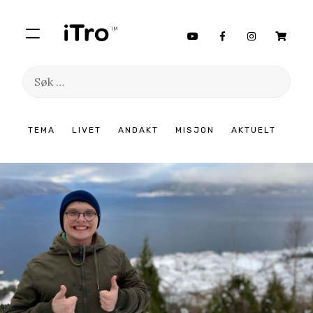
Søk
etter:
Hopp
TEMA
LIVET
ANDAKT
MISJON
AKTUELT
til
innhold