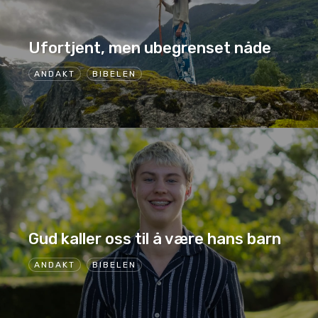
Ufortjent, men ubegrenset nåde
ANDAKT
BIBELEN
Gud kaller oss til å være hans barn
ANDAKT
BIBELEN