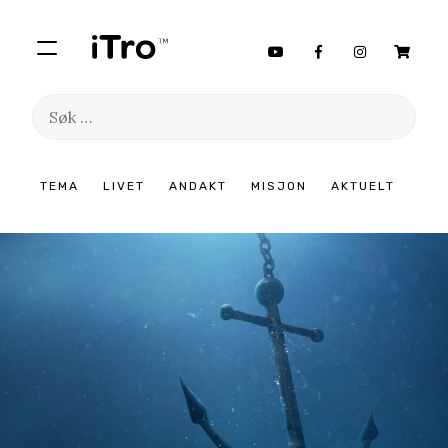
Søk
etter:
Hopp
TEMA
LIVET
ANDAKT
MISJON
AKTUELT
til
innhold