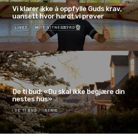
Vi klarer ikke å oppfylle Guds krav,
uansett hvor hardt vi prøver
LIVET
MITT VITNESBYRD
De ti bud: «Du skal ikke begjære din
nestes hus»
DE TI BUD
SERIE