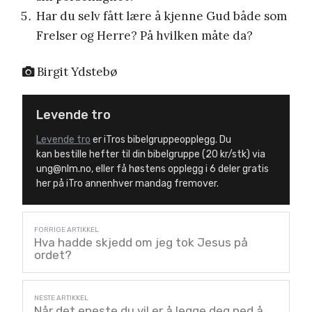
Har du selv fått lære å kjenne Gud både som
Frelser og Herre? På hvilken måte da?
Birgit Ydstebø
Levende tro
Levende tro
er iTros bibelgruppeopplegg. Du
kan bestille hefter til din bibelgruppe (20 kr/stk) via
ung@nlm.no, eller få høstens opplegg i 6 deler gratis
her på iTro annenhver mandag fremover.
Hva hadde skjedd om jeg tok Jesus på
ordet?
Når det eneste du vil er å legge deg ned å