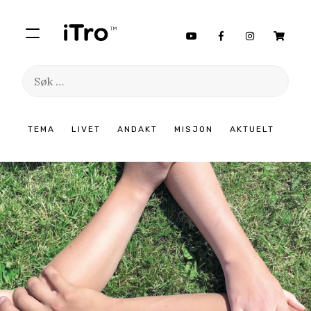
Søk
etter:
Hopp
TEMA
LIVET
ANDAKT
MISJON
AKTUELT
til
innhold