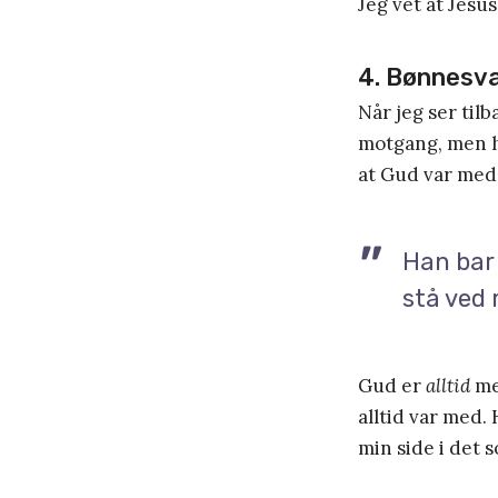
Jeg vet at Jesu
4. Bønnesv
Når jeg ser tilb
motgang, men hel
at Gud var med 
Han bar 
stå ved 
Gud er
alltid
me
alltid var med. 
min side i det