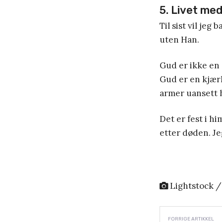
5. Livet me
Til sist vil jeg
uten Han.
Gud er ikke en 
Gud er en kjærl
armer uansett h
Det er fest i h
etter døden. Je
Lightstock /