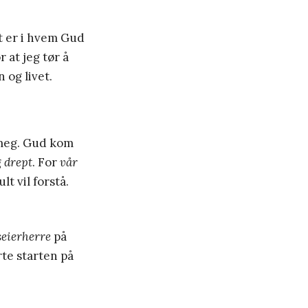
t er i hvem Gud
r at jeg tør å
 og livet.
 meg. Gud kom
g
drept
. For
vår
t vil forstå.
seierherre
på
rte starten på