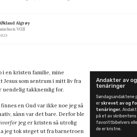
 Økland Algrøy
nielsen VGS
 2023
 i en kristen familie, mine
Andakter av og
t Jesus som sentrum i mitt liv fra
tenåringer
er uendelig takknemlig for.
Søndagsandaktene p
er
skrevet av og fo
 finnes en Gud var ikke noe jeg så
tenåringer.
Andakt
nativ, sånn var det bare. Derfor ble
på et av skribenten
hvorfor
jeg er kristen så utrolig
favorittbibelvers elle
de er kristne.
da jeg tok steget ut fra barnetroen