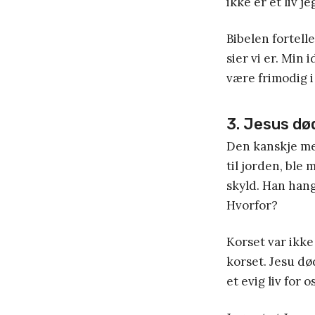
ikke er et liv j
Bibelen fortelle
sier vi er. Min 
være frimodig i
3. Jesus dø
Den kanskje me
til jorden, ble 
skyld. Han hang 
Hvorfor?
Korset var ikke
korset. Jesu dø
et evig liv for