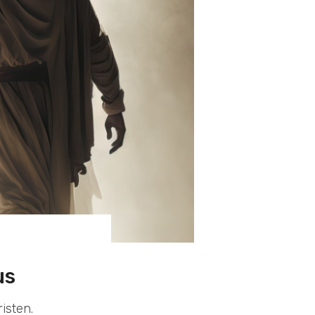
us
isten.