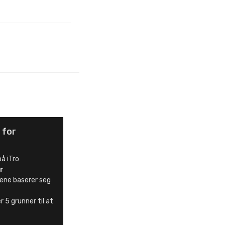
 for
å iTro
r
ene baserer seg
s
r 5 grunner til at