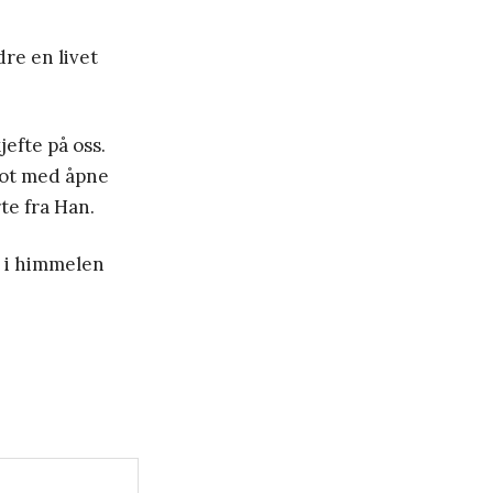
dre en livet
jefte på oss.
imot med åpne
te fra Han.
t i himmelen