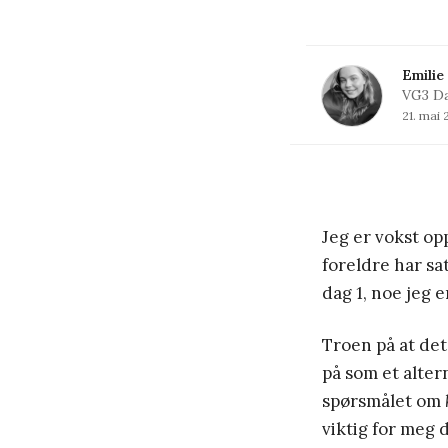
Emilie
VG3 Da
21. mai
Jeg er vokst opp
foreldre har sat
dag 1, noe jeg 
Troen på at det
på som et alter
spørsmålet om
viktig for meg 