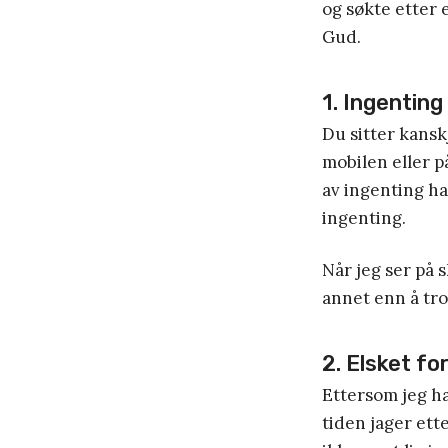
og søkte etter 
Gud.
1. Ingentin
Du sitter kansk
mobilen eller p
av ingenting h
ingenting.
Når jeg ser på 
annet enn å tro
2. Elsket fo
Ettersom jeg ha
tiden jager ett