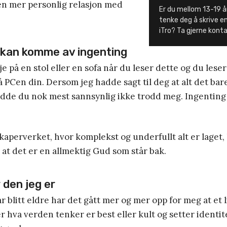
en mer personlig relasjon med
Er du mellom 13-19 å
tenke deg å skrive e
iTro? Ta gjerne kon
g kan komme av ingenting
je på en stol eller en sofa når du leser dette og du lese
å PCen din. Dersom jeg hadde sagt til deg at alt det ba
adde du nok mest sannsynlig ikke trodd meg. Ingentin
skaperverket, hvor komplekst og underfullt alt er laget,
 at det er en allmektig Gud som står bak.
r den jeg er
r blitt eldre har det gått mer og mer opp for meg at et l
er hva verden tenker er best eller kult og setter identit