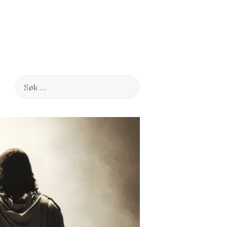
Søk
etter: