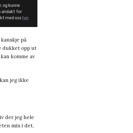
r, og kunne
n andakt for
takt med oss
her
.
r kanskje på
re dukket opp ut
g kan komme av
 kan jeg ikke
iv der jeg hele
eten min i det,