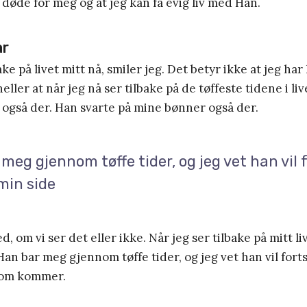
s døde for meg og at jeg kan få evig liv med Han.
ar
ake på livet mitt nå, smiler jeg. Det betyr ikke at jeg har 
ler at når jeg nå ser tilbake på de tøffeste tidene i live
også der. Han svarte på mine bønner også der.
meg gjennom tøffe tider, og jeg vet han vil 
min side
d, om vi ser det eller ikke. Når jeg ser tilbake på mitt li
Han bar meg gjennom tøffe tider, og jeg vet han vil forts
 som kommer.