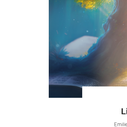
L
Emili