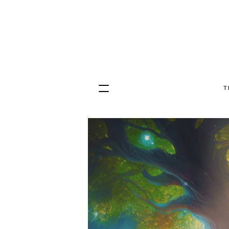
T
Hopp
til
innhold