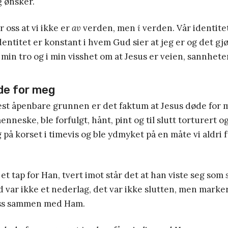
eg ønsker.
r oss at vi ikke er
av
verden, men
i
verden. Vår identite
identitet er konstant i hvem Gud sier at jeg er og det gjø
 min tro og i min visshet om at Jesus er veien, sannheten
de for meg
st åpenbare grunnen er det faktum at Jesus døde for
menneske, ble forfulgt, hånt, pint og til slutt torturert o
på korset i timevis og ble ydmyket på en måte vi aldri ful
 et tap for Han, tvert imot står det at han viste seg som
d var ikke et nederlag, det var ikke slutten, men marke
 oss sammen med Ham.