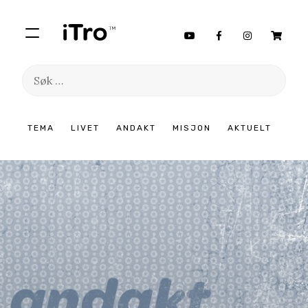
Søk
etter:
Hopp
TEMA
LIVET
ANDAKT
MISJON
AKTUELT
til
innhold