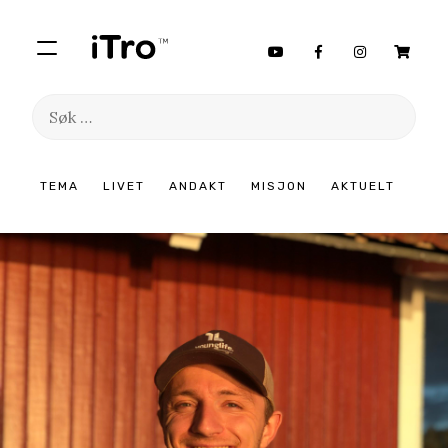
Søk
etter:
Hopp
TEMA
LIVET
ANDAKT
MISJON
AKTUELT
til
innhold