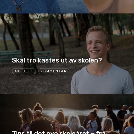
Skal tro kastes ut av skolen?
AKTUELT
KOMMENTAR
Tips til det nye skoleåret – fra