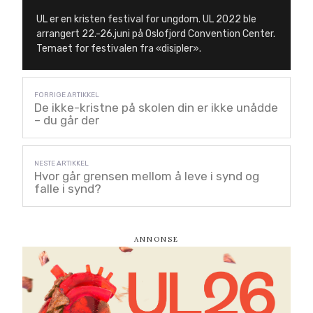
UL er en kristen festival for ungdom. UL 2022 ble
arrangert 22.-26.juni på Oslofjord Convention Center.
Temaet for festivalen fra «disipler».
De ikke-kristne på skolen din er ikke unådde
– du går der
Hvor går grensen mellom å leve i synd og
falle i synd?