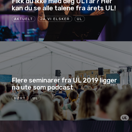
Fikk du ikke med deg UL i år? Her
kan du se alle talene fra årets UL!
AKTUELT
JA VI ELSKER
UL
Flere seminarer fra UL 2019 ligger
nå ute som podcast
HØRT
UL