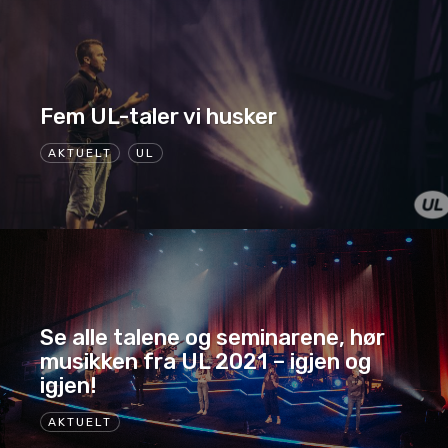
Fem UL-taler vi husker
AKTUELT
UL
Se alle talene og seminarene, hør
musikken fra UL 2021 – igjen og
igjen!
AKTUELT