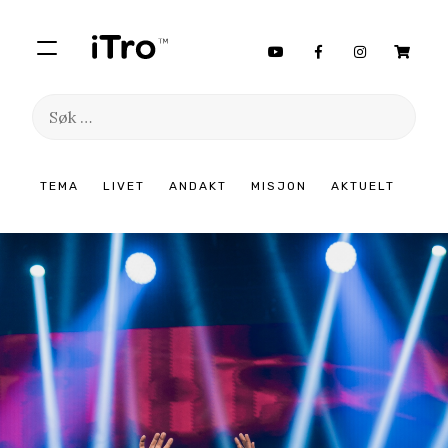
Søk
etter:
Hopp
TEMA
LIVET
ANDAKT
MISJON
AKTUELT
til
innhold