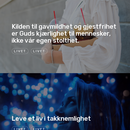
Kilden til gavmildhet og gjestfrihet
er Guds kjærlighet til mennesker,
ikke vår egen stolthet.
LIVET
LIVET
Leve et liv i takknemlighet
LIVET
LIVET