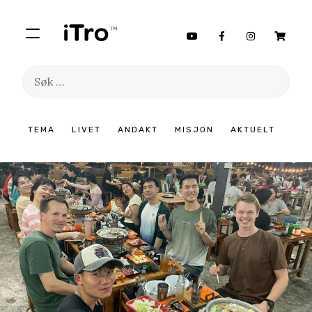
Søk
etter:
Hopp
TEMA
LIVET
ANDAKT
MISJON
AKTUELT
til
innhold