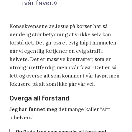
i vår favør.»
Konsekvensene av Jesus på korset har så
uendelig stor betydning at vi ikke selv kan
forstå det. Det gir oss et evig håp i himmelen –
når vi egentlig fortjener en evig straff i
helvete. Det er massive kontraster, som er
utrolig urettferdig, men i vår favør! Det er så
lett og overse alt som kommer i vår favør, men
fokusere på alt som ikke går vår vei.
Overgå all forstand
Jeg har funnet meg
det mange kaller “sitt
bibelvers”.
Og Guds fred som overgår all forstand,