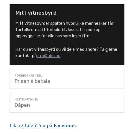
Mitt vitnesbyrd
Mitt vitnesbyrder spalten hvor ulike mennesker får
fortelle om sitt forhold til Jesus, til glede og
oppbyggelse for alle oss som leser iTro.
Har du et vitnesbyrd du vil dele med andre? Ta gjerne
kontakt på
iTro@nlm.no
.
Prisen å betale
Dåpen
Lik og følg
iTro
på
Facebook
.