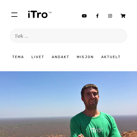
Søk
etter:
Hopp
TEMA
LIVET
ANDAKT
MISJON
AKTUELT
til
innhold