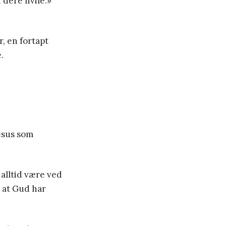
 dere hvile.»
r, en fortapt
.
Jesus som
 alltid være ved
l at Gud har