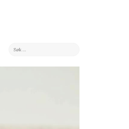
Søk
etter: