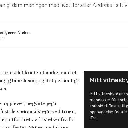
kan gi dem meningen med livet, forteller Andreas i sitt v
s Bjerre Nielsen
013
 i en solid kristen familie, med et
Mitt vitnesb
aglig bibellesing og det personlige
sus.
Mitt vitnesbyrd er sp
mennesker får fortel
e
opplever, begynte jeg i
forhold til Jesus, til
 stille spørsmålstegn ved troen,
oppbyggelse for alle
iTro.
jeg utfordret av fristelser fra for
ol og fester. Møter med ikke-