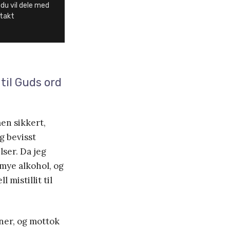
 du vil dele med
ntakt
til Guds ord
en sikkert,
g bevisst
lser. Da jeg
mye alkohol, og
mistillit til
oner, og mottok