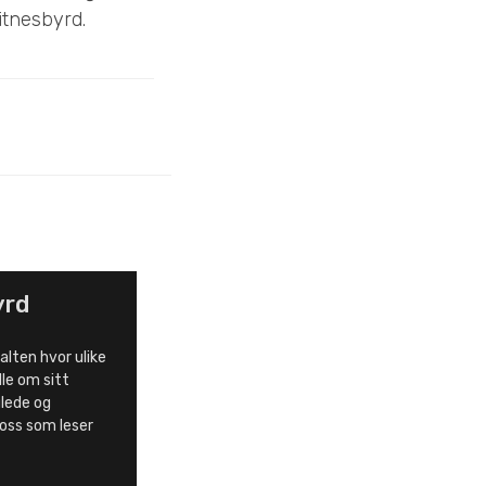
itnesbyrd.
yrd
alten hvor ulike
le om sitt
 glede og
 oss som leser