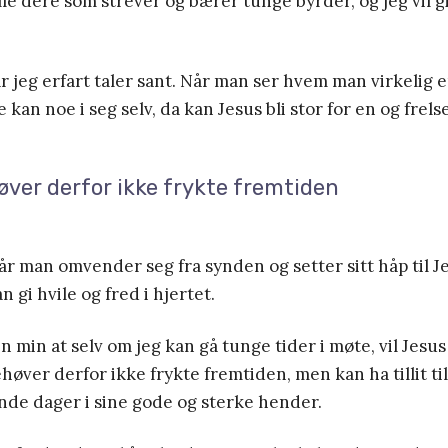
lle dere som strever og bærer tunge byrder, og jeg vil gi
r jeg erfart taler sant. Når man ser hvem man virkelig e
kan noe i seg selv, da kan Jesus bli stor for en og frelse
ver derfor ikke frykte fremtiden
når man omvender seg fra synden og setter sitt håp til 
an gi hvile og fred i hjertet.
n min at selv om jeg kan gå tunge tider i møte, vil Jesus
ehøver derfor ikke frykte fremtiden, men kan ha tillit ti
nde dager i sine gode og sterke hender.