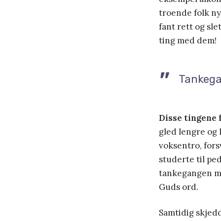
troende folk ny
fant rett og sl
ting med dem!
Tankegan
Disse tingene 
gled lengre og 
voksentro, fors
studerte til pe
tankegangen min
Guds ord.
Samtidig skjedd