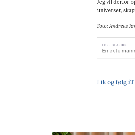
Jeg vil derfor 
universet, skapt
Foto: Andreas Jø
En ekte man
Lik og følg
iT