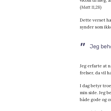
«Kom til meg, a
(
Matt 11,28
)
Dette verset ha
synder som ikke 
Jeg behø
Jeg erfarte at 
frelser, da vil h
I dag betyr troe
min side. Jeg b
både gode og o