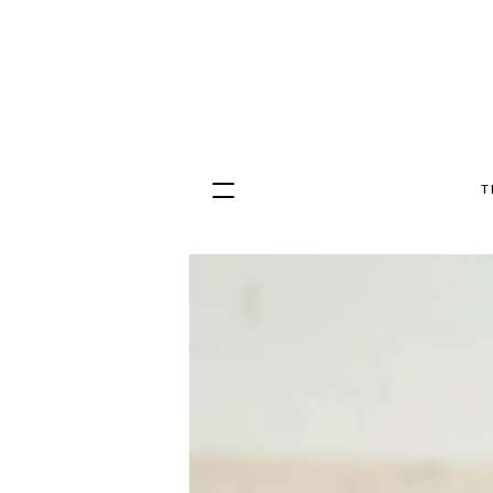
T
Hopp
til
innhold