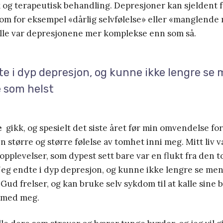
 og terapeutisk behandling. Depresjoner kan sjeldent 
om for eksempel «dårlig selvfølelse» eller «manglende m
felle var depresjonene mer komplekse enn som så.
e i dyp depresjon, og kunne ikke lengre se
 som helst
e
gikk, og spesielt det siste året før min omvendelse fo
en større og større følelse av tomhet inni meg. Mitt liv v
opplevelser, som dypest sett bare var en flukt fra den 
 Jeg endte i dyp depresjon, og kunne ikke lengre se m
Gud frelser, og kan bruke selv sykdom til at kalle sine b
 med meg.