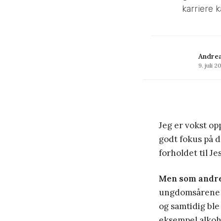
karriere 
Andrea
9. juli 2
Jeg er vokst opp
godt fokus på d
forholdet til Je
Men som andr
ungdomsårene å
og samtidig ble 
eksempel alkoh