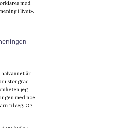
forklares med
ening i livet».
 meningen
r halvannet år
ar i stor grad
tomheten jeg
eningen med noe
arn til seg. Og