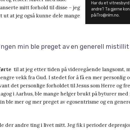
Har du et vitnesbyrd
anserte mitt forhold til disse – jeg
andre? Ta gjerne ko
ett ut at jeg også kunne dele mange
påiTro@nlm.no.
gen min ble preget av en generell mistillit 
førte
til at jeg etter tiden på videregående langsomt, m
lengre vekk fra Gud. I stedet for å få en mer personlig o
vant det personlige forholdet til Jesus som Herre og fre
dagog i Aarhus, ble mange helger brukt på byturer med 
 ble mer og mer preget av egosentrisme og en generell 
e der andre ting i livet mitt. Jeg fik i perioder depresj