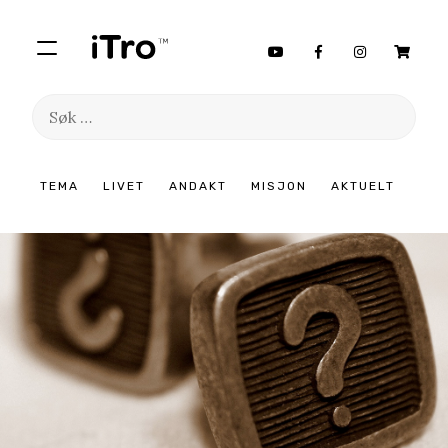
Søk
etter:
Hopp
TEMA
LIVET
ANDAKT
MISJON
AKTUELT
til
innhold