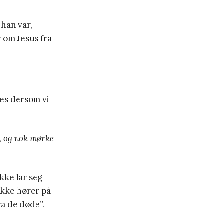
 han var,
r om Jesus fra
nnes dersom vi
e, og nok mørke
kke lar seg
ikke hører på
ra de døde”.