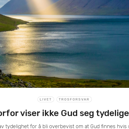
LIVET
TROSFORSVAR
rfor viser ikke Gud seg tydelig
av tydelighet for å bli overbevist om at Gud finnes hvis