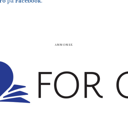
ro
på
Facebook
.