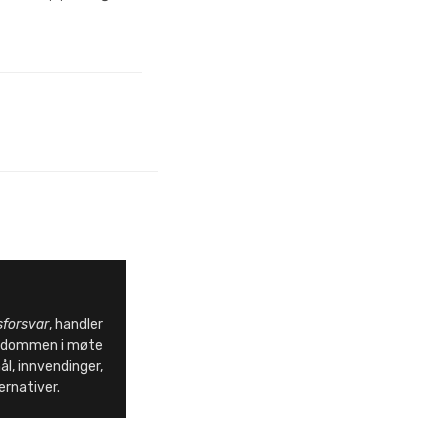
sforsvar
, handler
endommen i møte
l, innvendinger,
ernativer.