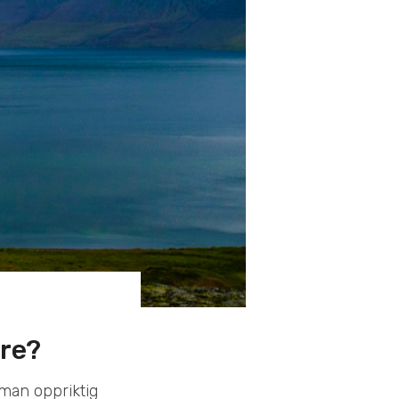
ere?
 man oppriktig