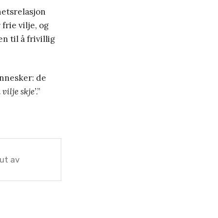
hetsrelasjon
ie vilje, og
til å frivillig
ennesker: de
 vilje skje’
.”
ut av