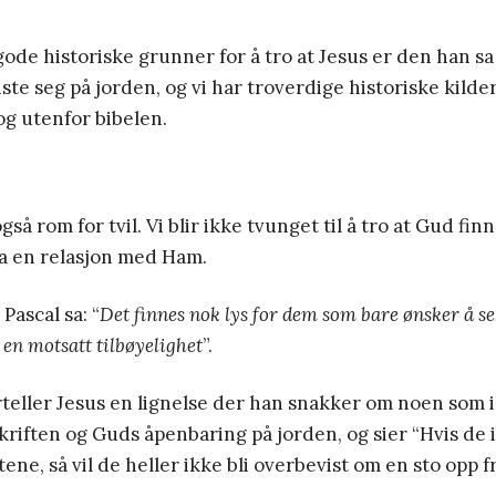
 gode historiske grunner for å tro at Jesus er den han sa
ste seg på jorden, og vi har troverdige historiske kilde
og utenfor bibelen.
gså rom for tvil. Vi blir ikke tvunget til å tro at Gud fi
ha en relasjon med Ham.
 Pascal sa: “
Det finnes nok lys for dem som bare ønsker å s
en motsatt tilbøyelighet
”.
orteller Jesus en lignelse der han snakker om noen som i
kriften og Guds åpenbaring på jorden, og sier “Hvis de 
ene, så vil de heller ikke bli overbevist om en sto opp f