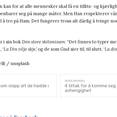
 kan for at alle mennesker skal få en tillits- og kjærlig
enbarer seg på mange måter. Men Han respekterer vår fr
l å tro på Ham. Det fungerer tross alt dårlig å tvinge noen 
r i sin bok
Den store skilsmissen
: “Det finnes to typer m
 ‘
La Din vilje skje
,’ og de som Gud sier til, til slutt, ‘
La din
lli / unsplash
om slapp alt de hadde i
4 tiltak for å komme seg 
avhengighet