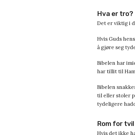
Hva er tro?
Det er viktig 
Hvis Guds hensik
å gjøre seg tyd
Bibelen har im
har tillit til H
Bibelen snakke
til eller stoler
tydeligere hadde
Rom for tvil
Hvis det ikke h