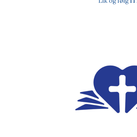
Lik og følg
iT