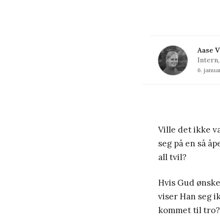
Aase V
Intern
6. janu
Ville det ikke v
seg på en så å
all tvil?
Hvis Gud ønsker
viser Han seg i
kommet til tro?