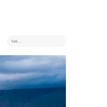
Søk
etter: