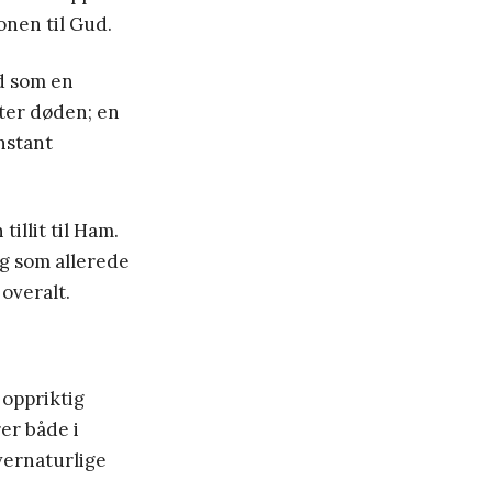
onen til Gud.
d som en
tter døden; en
nstant
illit til Ham.
Jeg som allerede
 overalt.
 oppriktig
er både i
vernaturlige