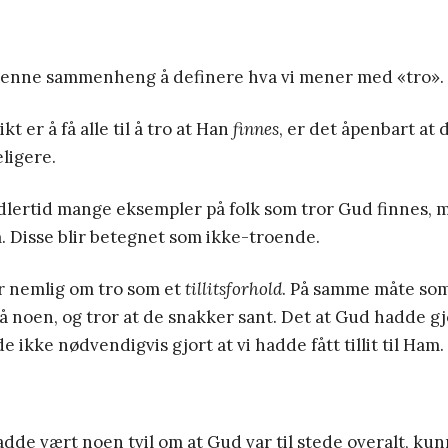
i denne sammenheng å definere hva vi mener med «tro».
t er å få alle til å tro at Han
finnes
, er det åpenbart at d
eligere.
idlertid mange eksempler på folk som tror Gud finnes, 
am. Disse blir betegnet som ikke-troende.
r nemlig om tro som et
tillitsforhold
. På samme måte som n
 på noen, og tror at de snakker sant. Det at Gud hadde gj
 ikke nødvendigvis gjort at vi hadde fått tillit til Ham.
adde vært noen tvil om at Gud var til stede overalt, ku