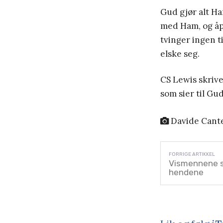
Gud gjør alt Han
med Ham, og åp
tvinger ingen ti
elske seg.
CS Lewis skrive
som sier til Gud,
Davide Cante
Vismennene s
hendene