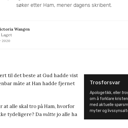
søker etter Ham, mener dagens skribent.
ictoria Wangen
, Laget
ar 2020
ært til det beste at Gud hadde vist
Trosforsvar
penbar måte at Han hadde fjernet
Apologetikk, eller
tro
om å forklare krist
med aktuelle spørsmå
 at alle skal tro på Ham, hvorfor
myter og livssynsalt
kke tydeligere? Da
måtte
jo alle ha