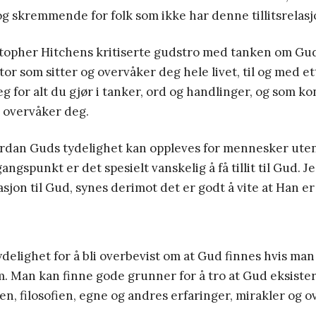
 skremmende for folk som ikke har denne tillitsrelasj
stopher Hitchens kritiserte gudstro med tanken om Gu
or som sitter og overvåker deg hele livet, til og med e
for alt du gjør i tanker, ord og handlinger, og som ko
 overvåker deg.
rdan Guds tydelighet kan oppleves for mennesker uten t
angspunkt er det spesielt vanskelig å få tillit til Gud. 
lasjon til Gud, synes derimot det er godt å vite at Han er
ydelighet for å bli overbevist om at Gud finnes hvis man
. Man kan finne gode grunner for å tro at Gud eksister
en, filosofien, egne og andres erfaringer, mirakler og o