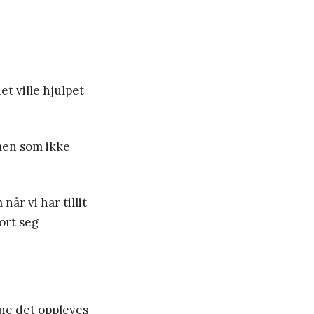
et ville hjulpet
men som ikke
år vi har tillit
ort seg
nne det oppleves