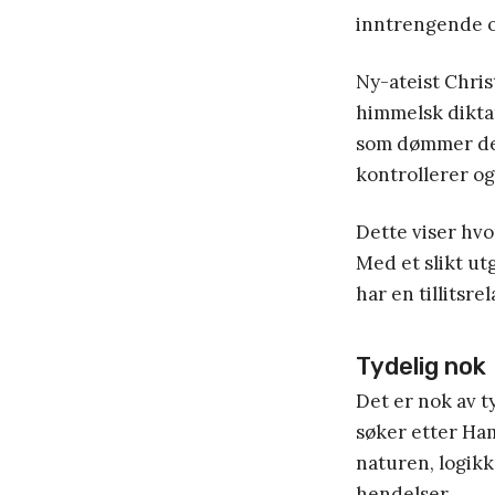
inntrengende og
Ny-ateist Chri
himmelsk diktat
som dømmer deg 
kontrollerer og
Dette viser hvo
Med et slikt utg
har en tillitsre
Tydelig nok
Det er nok av t
søker etter Ham
naturen, logikk
hendelser.