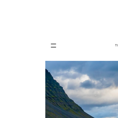
T
Hopp
til
innhold