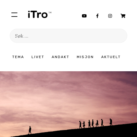
Søk
etter:
Hopp
TEMA
LIVET
ANDAKT
MISJON
AKTUELT
til
innhold