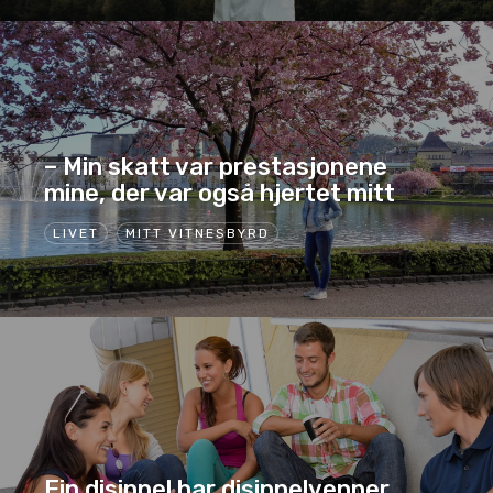
– Min skatt var prestasjonene
mine, der var også hjertet mitt
LIVET
MITT VITNESBYRD
Ein disippel har disippelvenner