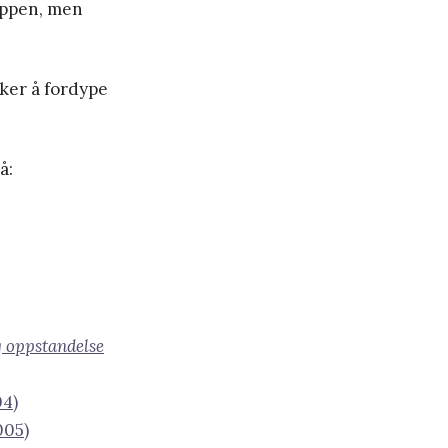
oppen, men
ker å fordype
å:
g oppstandelse
04)
005)