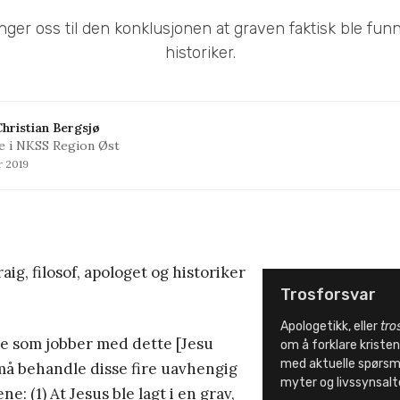
nger oss til den konklusjonen at graven faktisk ble funn
historiker.
hristian Bergsjø
e i NKSS Region Øst
r 2019
ig, filosof, apologet og historiker
Trosforsvar
Apologetikk, eller
tro
re som jobber med dette [Jesu
om å forklare krist
med aktuelle spørsmå
må behandle disse fire uavhengig
myter og livssynsalt
ne: (1) At Jesus ble lagt i en grav,