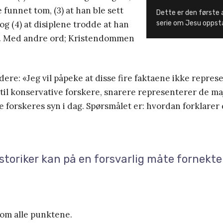
e funnet tom, (3) at han ble sett
Dette er den første a
og (4) at disiplene trodde at han
serie om Jesu oppst
. Med andre ord; Kristendommen
idere: «Jeg vil påpeke at disse fire faktaene ikke repres
il konservative forskere, snarere representerer de ma
 forskeres syn i dag. Spørsmålet er: hvordan forklarer 
storiker kan på en forsvarlig måte fornek
nom alle punktene.