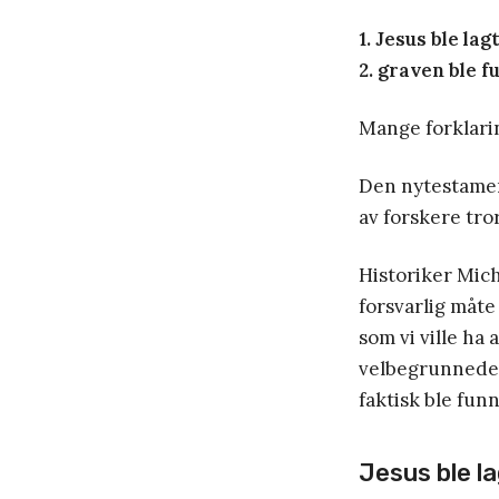
1. Jesus ble lag
2. graven ble 
Mange forklarin
Den nytestamen
av forskere tror
Historiker Mic
forsvarlig måt
som vi ville ha
velbegrunnede o
faktisk ble fun
Jesus ble la