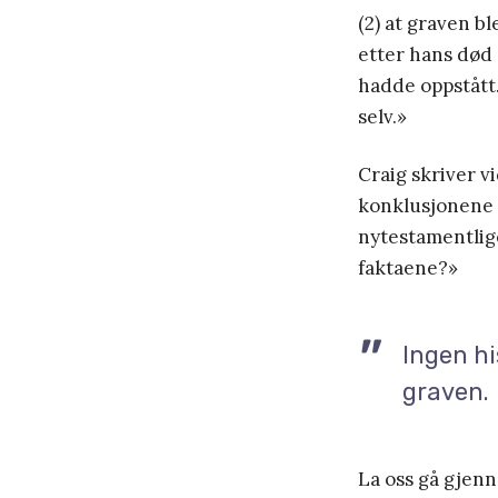
(2) at graven bl
etter hans død 
hadde oppstått
selv.»
Craig skriver v
konklusjonene t
nytestamentlige
faktaene?»
Ingen hi
graven.
La oss gå gjen