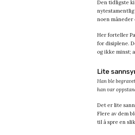
Den tidligste k
nytestamentlig
noen måneder e
Her forteller P
for disiplene. 
og ikke minst; a
Lite sannsyn
Han ble begravet
han var oppstan
Det er lite sann
Flere av dem b
til å spre en sli