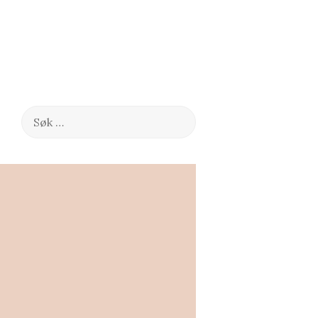
Søk
etter: