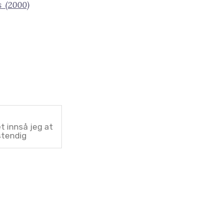
us (2000)
et innså jeg at
stendig