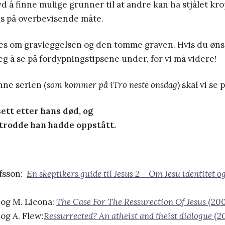
 å finne mulige grunner til at andre kan ha stjålet kr
es på overbevisende måte.
es om gravleggelsen og den tomme graven. Hvis du øns
eg å se på fordypningstipsene under, for vi må videre!
enne serien (
som kommer på iTro neste onsdag
) skal vi se p
 sett etter hans død, og
e trodde han hadde oppstått.
fsson:
En skeptikers guide til Jesus 2 – Om Jesu identitet o
og M. Licona:
The Case For The Ressurection Of Jesus
(20
og A. Flew:
Ressurrected? An atheist and theist dialogue
(2