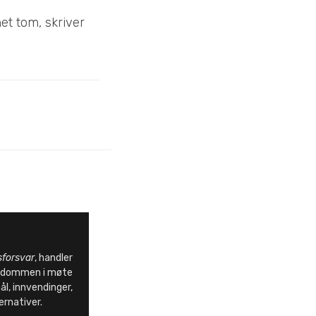
et tom, skriver
sforsvar
, handler
endommen i møte
l, innvendinger,
ernativer.