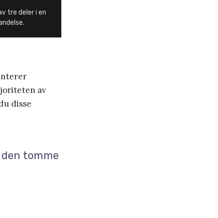
v tre deler i en
andelse.
enterer
joriteten av
du disse
te den tomme