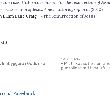
e son rises: Historical evidence for the resurrection of Jes
e resurrection of Jesus: A new historiographical
(2010)
 William Lane Craig –
«The Resurrection of Jesus»
lstø
Innbyggere i Guds rike
– Midt i kaoset etter ran
gudsbildet mitt var ufull
ro
på
Facebook
.