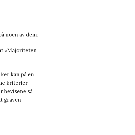
 på noen av dem:
at «Majoriteten
iker kan på en
e kriterier
er bevisene så
at graven