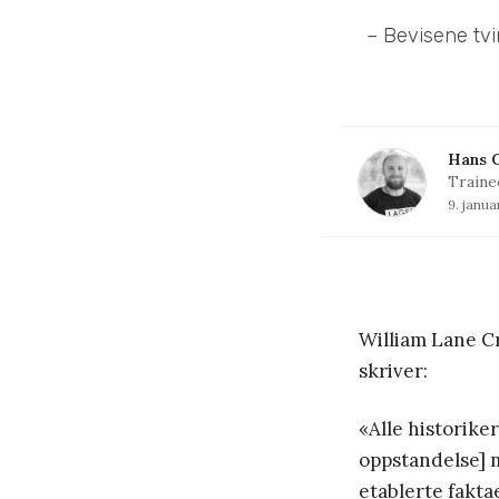
– Bevisene tvi
Hans C
Traine
9. janua
William Lane Cra
skriver:
«Alle historike
oppstandelse] 
etablerte faktae