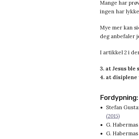
Mange har prøvd
ingen har lykk
Mye mer kan si
deg anbefaler j
I artikkel 2 i d
3. at Jesus ble
4. at disiplen
Fordypning:
Stefan Gusta
(2015)
G. Habermas 
G. Habermas 