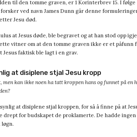
ilden til den tomme graven, er 1 Korinterbrev 15. I følg
 forsker ved navn James Dunn går denne formuleringen 
tter Jesu død.
aulus at Jesus døde, ble begravet og at han stod opp igje
Dette vitner om at den tomme graven ikke er et påfunn f
t Jesus faktisk ble lagt i en grav.
lig at disiplene stjal Jesu kropp
, men kan ikke noen ha tatt kroppen hans og funnet på en h
den?
synlig at disiplene stjal kroppen, for så å finne på at Jes
le drept for budskapet de proklamerte. De hadde inge
k løgn.