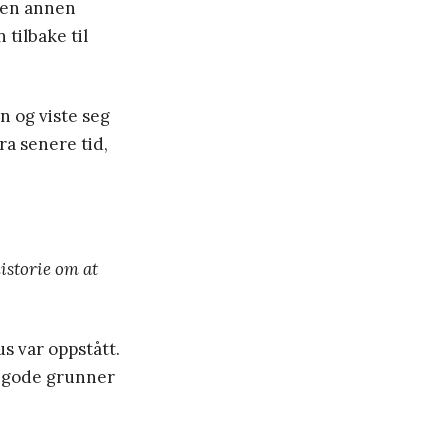
e en annen
tilbake til
n og viste seg
ra senere tid,
istorie om at
us var oppstått.
n gode grunner