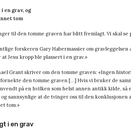
t i en grav, og
funnet tom
ger til den tomme graven har blitt fremlagt. Vi skal se
tlige forskeren Gary Habermassier om gravleggelsen 
 at Jesu kropp ble plassert i en grav.»
hael Grant skriver om den tomme graven: «Ingen histor
e fornekte den tomme graven […] Hvis vi bruker de samm
 anvendt på en hvilken som helst annen antikk kilde, så 
g sannsynlige at de tvinger oss til den konklusjonen 
net tom.»
gt i en grav