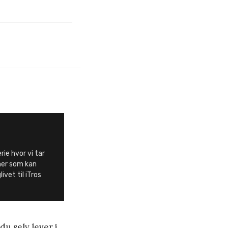
erie hvor vi tar
aer som kan
ivet til iTros
du selv lever i