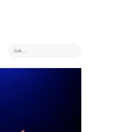
Søk
etter: