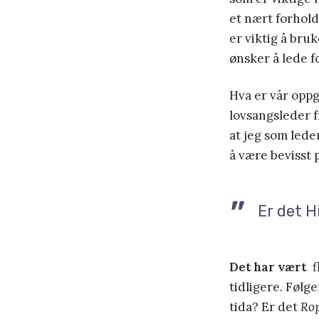
et nært forhold
er viktig å br
ønsker å lede f
Hva er vår oppg
lovsangsleder f
at jeg som lede
å være bevisst 
Er det H
Det har vært
fl
tidligere. Følg
tida? Er det
Rop