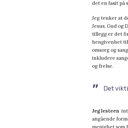
det en fasit på
Jeg tenker at d
Jesus, Gud og D
tillegg er det 
hengivenhet ti
omsorg og sanger
inkludere sang
og frelse.
Det vikt
Jeg lesteen
int
angående formen
menighet som h