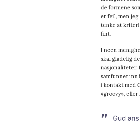
de formene som 
er feil, men jeg
tenke at kriter
fint.
I noen menighet
skal gladelig d
nasjonaliteter.
samfunnet inn i
i kontakt med 
«groovy», eller 
Gud ønsk