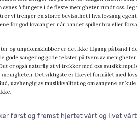
synes å fungere i de fleste menigheter rundt oss. Jeg 
 tror vi trenger en større bevissthet i hva lovsang egentl
iene for god lovsang er når bandet spiller bra eller for
er og ungdomsklubber er det ikke tilgang på band i det
ele gode sanger og gode tekster på tvers av menigheter
 Det er også naturlig at vi trekker med oss musikkimpuls
 menigheten. Det viktigste er likevel formålet med lov
Gud, uavhengig av musikkvalitet og om sangene er kule 
ikke.
er først og fremst hjertet vårt og livet vårt