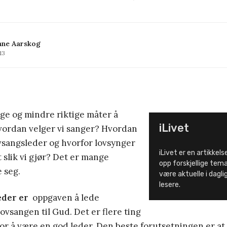
nne Aarskog
013
ige og mindre riktige måter å
iLivet
vordan velger vi sanger? Hvordan
vsangsleder og hvorfor lovsynger
iLivet er en artikkels
tt slik vi gjør? Det er mange
opp forskjellige tem
e seg.
være aktuelle i dagligl
lesere.
eder er
oppgaven å lede
lovsangen til Gud. Det er flere ting
for å være en god leder. Den beste forutsetningen er at 