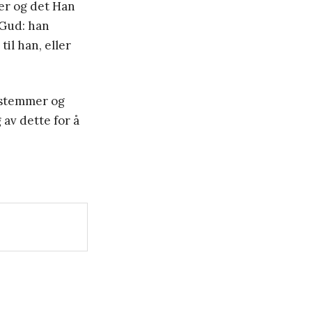
 er og det Han
 Gud: han
il han, eller
ngstemmer og
av dette for å