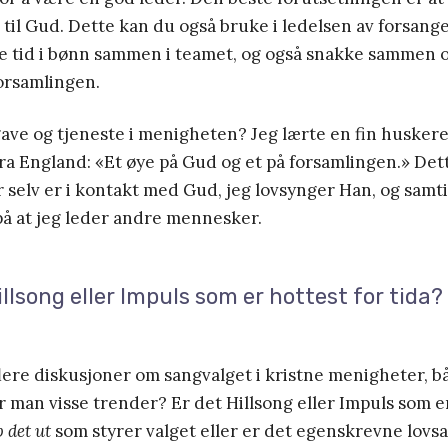
 til Gud. Dette kan du også bruke i ledelsen av forsang
uke tid i bønn sammen i teamet, og også snakke sammen 
orsamlingen.
ave og tjeneste i menigheten? Jeg lærte en fin huskere
ra England: «Et øye på Gud og et på forsamlingen.» Det
r selv er i kontakt med Gud, jeg lovsynger Han, og samt
på at jeg leder andre mennesker.
illsong eller Impuls som er hottest for tida?
ere diskusjoner om sangvalget i kristne menigheter, b
er man visse trender? Er det Hillsong eller Impuls som e
 det ut
som styrer valget eller er det egenskrevne lovs