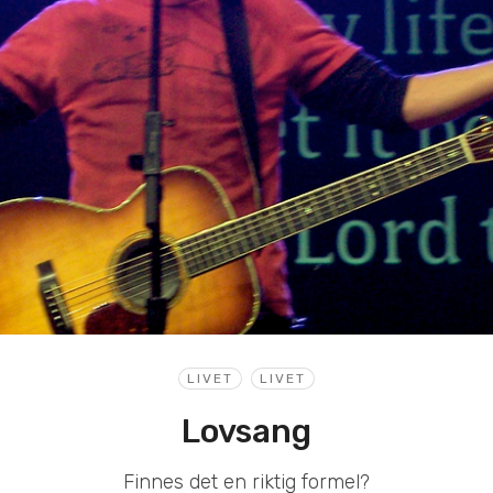
LIVET
LIVET
Lovsang
Finnes det en riktig formel?