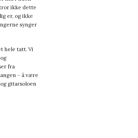
tror ikke dette
ig er, og ikke
sangerne synger
 hele tatt. Vi
 og
er fra
sangen – å være
og gitarsoloen