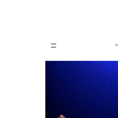
T
Hopp
til
innhold