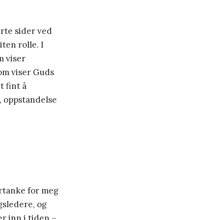
erte sider ved
ten rolle. I
m viser
som viser Guds
 fint å
, oppstandelse
ertanke for meg
gsledere, og
 inn i tiden –