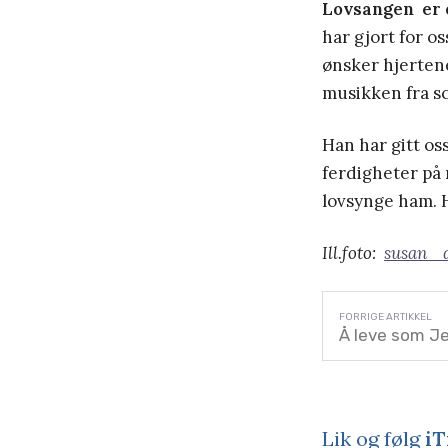
Lovsangen
er 
har gjort for o
ønsker hjertene
musikken fra sc
Han har gitt os
ferdigheter på 
lovsynge ham. H
Ill.foto:
susan _
Å leve som Je
Lik og følg
iT