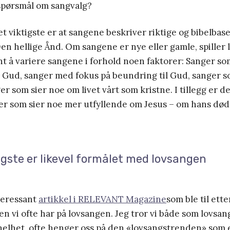
 spørsmål om sangvalg?
et viktigste er at sangene beskriver riktige og bibelbas
en hellige Ånd. Om sangene er nye eller gamle, spiller li
fint å variere sangene i forhold noen faktorer: Sanger so
l Gud, sanger med fokus på beundring til Gud, sanger 
 som sier noe om livet vårt som kristne. I tillegg er det
er som sier noe mer utfyllende om Jesus – om hans død
igste er likevel formålet med lovsangen
eressant
artikkel i RELEVANT Magazine
som ble til ett
 vi ofte har på lovsangen. Jeg tror vi både som lovsan
elhet, ofte henger oss på den «lovsangstrenden» som er