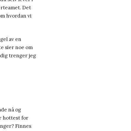
erteamet. Det
om hvordan vi
gel av en
te sier noe om
idig trenger jeg
åde nå og
r hottest for
anger? Finnes