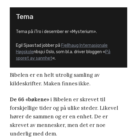
Tema
Tema på iTro i desember er «Mysterium».
Egil Sjaastad jobber på
Fjellhaug Internasjonale
Høgskole
nbsp;i Oslo, som bl.a. driver bloggen «
På
sporet av sannhet
«.
Bibelen er en helt utrolig samling av
kildeskrifter. Maken finnes ikke.
De 66 «bøkene»
i Bibelen er skrevet til
forskjellige tider og på ulike steder. Likevel
hører de sammen og er en enhet. De er
skrevet av mennesker, men det er noe
underlig med dem.