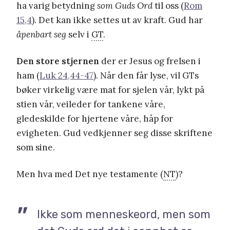
ha varig betydning
som Guds Ord
til oss (
Rom
15,4
). Det kan ikke settes ut av kraft. Gud har
åpenbart seg
selv i
GT
.
Den store stjernen
der er Jesus og frelsen i
ham (
Luk 24,44-47
). Når den får lyse, vil GTs
bøker virkelig være mat for sjelen vår, lykt på
stien vår, veileder for tankene våre,
gledeskilde for hjertene våre, håp for
evigheten. Gud vedkjenner seg disse skriftene
som sine.
Men hva med Det nye testamente (
NT
)?
Ikke som menneskeord, men som