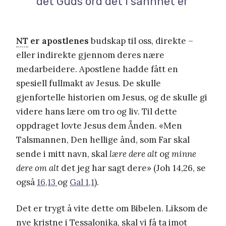
det Guds ord det i sannhet er
NT
er apostlenes
budskap til oss, direkte –
eller indirekte gjennom deres nære
medarbeidere. Apostlene hadde fått en
spesiell fullmakt av Jesus. De skulle
gjenfortelle historien om Jesus, og de skulle gi
videre hans lære om tro og liv. Til dette
oppdraget lovte Jesus dem Ånden. «Men
Talsmannen, Den hellige ånd, som Far skal
sende i mitt navn, skal
lære dere alt
og
minne
dere om alt
det jeg har sagt dere» (Joh 14,26, se
også
16,13
og
Gal 1,1
).
Det er trygt å vite dette om Bibelen. Liksom de
nye kristne i Tessalonika, skal vi få ta imot