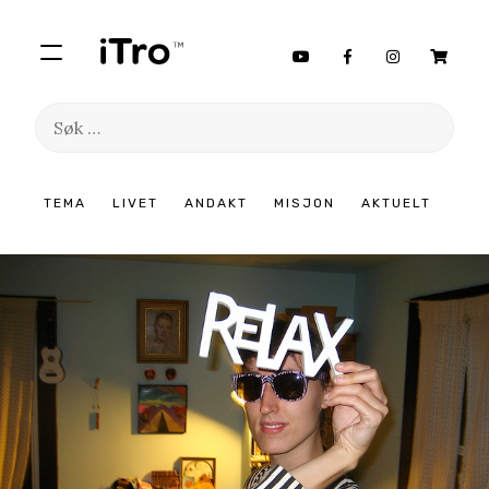
Søk
etter:
Hopp
TEMA
LIVET
ANDAKT
MISJON
AKTUELT
til
innhold