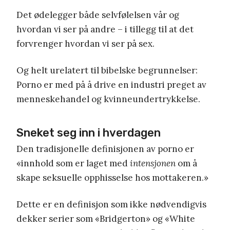
Det ødelegger både selvfølelsen vår og
hvordan vi ser på andre – i tillegg til at det
forvrenger hvordan vi ser på sex.
Og helt urelatert til bibelske begrunnelser:
Porno er med på å drive en industri preget av
menneskehandel og kvinneundertrykkelse.
Sneket seg inn i hverdagen
Den tradisjonelle definisjonen av porno er
«innhold som er laget med
intensjonen
om å
skape seksuelle opphisselse hos mottakeren.»
Dette er en definisjon som ikke nødvendigvis
dekker serier som «Bridgerton» og «White