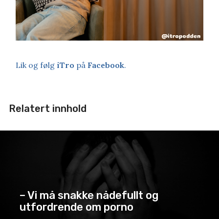
Lik og følg
iTro
på
Facebook
.
Relatert innhold
– Vi må snakke nådefullt og
utfordrende om porno