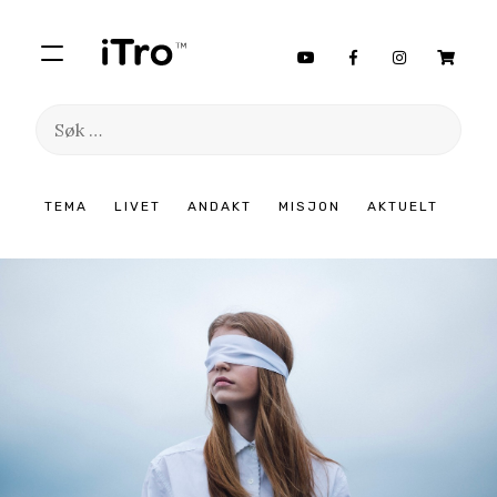
Søk
etter:
Hopp
TEMA
LIVET
ANDAKT
MISJON
AKTUELT
til
innhold