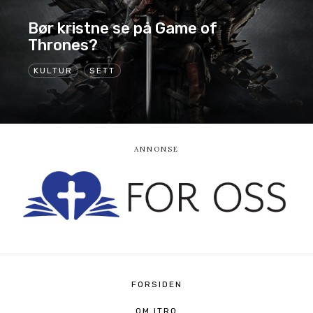
Bør kristne se på Game of
Thrones?
KULTUR
SETT
FORSIDEN
OM ITRO