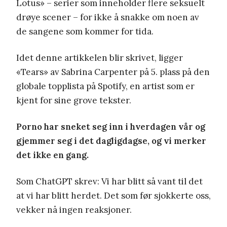
Lotus» – serier som inneholder flere seksuelt
drøye scener – for ikke å snakke om noen av
de sangene som kommer for tida.
Idet denne artikkelen blir skrivet, ligger
«Tears» av Sabrina Carpenter på 5. plass på den
globale topplista på Spotify, en artist som er
kjent for sine grove tekster.
Porno har sneket seg inn i hverdagen vår og
gjemmer seg i det dagligdagse, og vi merker
det ikke en gang.
Som ChatGPT skrev: Vi har blitt så vant til det
at vi har blitt herdet. Det som før sjokkerte oss,
vekker nå ingen reaksjoner.