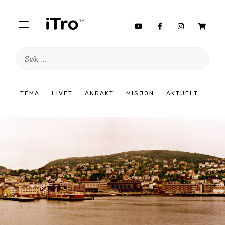
Søk
etter:
Hopp
TEMA
LIVET
ANDAKT
MISJON
AKTUELT
til
innhold