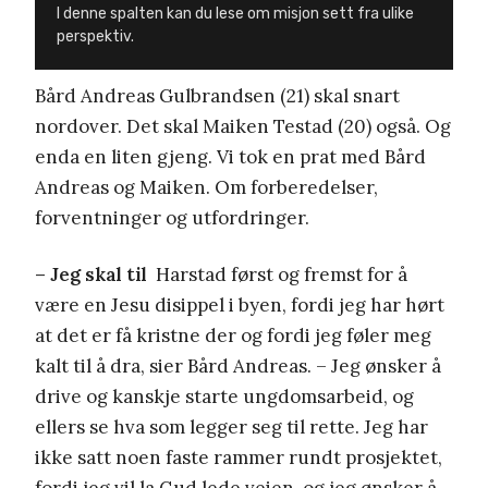
I denne spalten kan du lese om misjon sett fra ulike
perspektiv.
Bård Andreas Gulbrandsen (21) skal snart
nordover. Det skal Maiken Testad (20) også. Og
enda en liten gjeng. Vi tok en prat med Bård
Andreas og Maiken. Om forberedelser,
forventninger og utfordringer.
– Jeg skal til
Harstad først og fremst for å
være en Jesu disippel i byen, fordi jeg har hørt
at det er få kristne der og fordi jeg føler meg
kalt til å dra, sier Bård Andreas. – Jeg ønsker å
drive og kanskje starte ungdomsarbeid, og
ellers se hva som legger seg til rette. Jeg har
ikke satt noen faste rammer rundt prosjektet,
fordi jeg vil la Gud lede veien, og jeg ønsker å