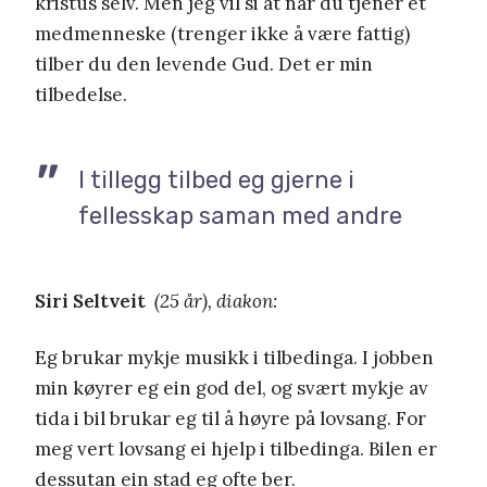
kristus selv. Men jeg vil si at når du tjener et
medmenneske (trenger ikke å være fattig)
tilber du den levende Gud. Det er min
tilbedelse.
I tillegg tilbed eg gjerne i
fellesskap saman med andre
Siri Seltveit
(25 år), diakon:
Eg brukar mykje musikk i tilbedinga. I jobben
min køyrer eg ein god del, og svært mykje av
tida i bil brukar eg til å høyre på lovsang. For
meg vert lovsang ei hjelp i tilbedinga. Bilen er
dessutan ein stad eg ofte ber.