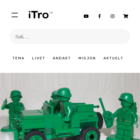
Søk
etter:
Hopp
TEMA
LIVET
ANDAKT
MISJON
AKTUELT
til
innhold