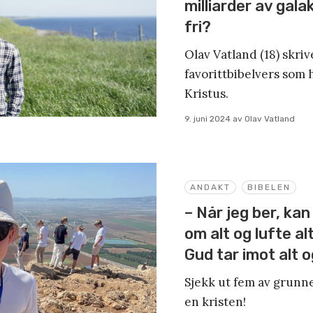
milliarder av gala
fri?
Olav Vatland (18) skriv
favorittbibelvers som h
Kristus.
9. juni 2024
av
Olav Vatland
ANDAKT
BIBELEN
– Når jeg ber, ka
om alt og lufte al
Gud tar imot alt
Sjekk ut fem av grunne
en kristen!