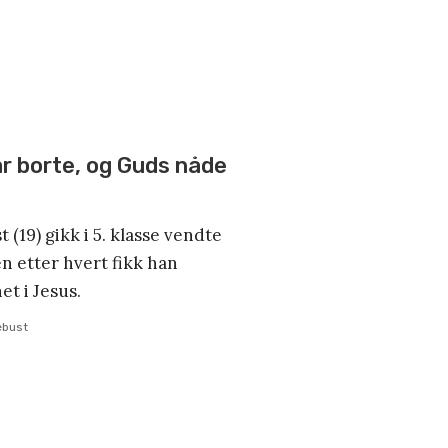
r borte, og Guds nåde
(19) gikk i 5. klasse vendte
n etter hvert fikk han
et i Jesus.
ebust