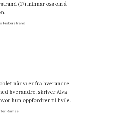
strand (17) minnar oss om å
en.
s Fiskerstrand
oblet når vi er fra hverandre,
 med hverandre, skriver Alva
hvor hun oppfordrer til hvile.
rter Ramse