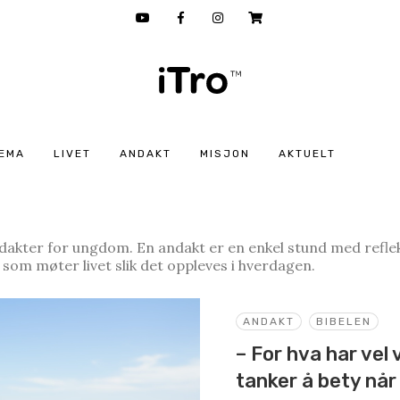
EMA
LIVET
ANDAKT
MISJON
AKTUELT
dakter for ungdom. En andakt er en enkel stund med reflek
 som møter livet slik det oppleves i hverdagen.
ANDAKT
BIBELEN
– For hva har vel
tanker å bety nå