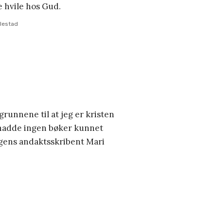
e hvile hos Gud.
alestad
 grunnene til at jeg er kristen
a hadde ingen bøker kunnet
gens andaktsskribent Mari