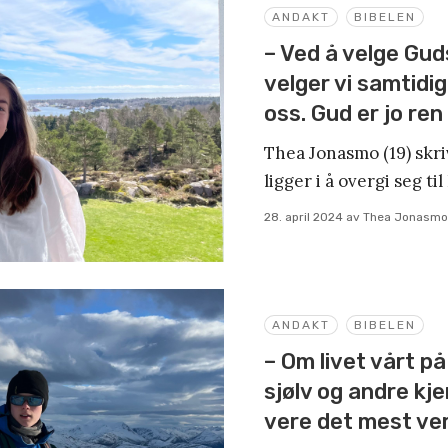
ANDAKT
BIBELEN
– Ved å velge Guds
velger vi samtidi
oss. Gud er jo ren
Thea Jonasmo (19) skri
ligger i å overgi seg ti
28. april 2024
av
Thea Jonasmo
ANDAKT
BIBELEN
– Om livet vårt på 
sjølv og andre kje
vere det mest verd