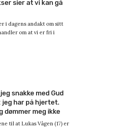
kser sier at vi kan gå
er i dagens andakt om sitt
andler om at vi er fri i
n jeg snakke med Gud
t jeg har på hjertet.
 og dømmer meg ikke
ne til at Lukas Vågen (17) er