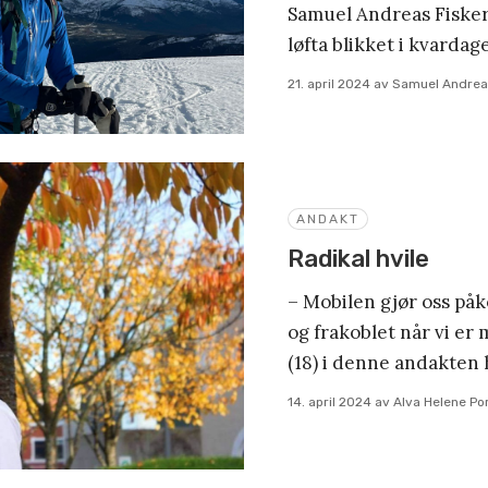
Samuel Andreas Fisker
løfta blikket i kvardag
21. april 2024
av
Samuel Andrea
ANDAKT
Radikal hvile
– Mobilen gjør oss påk
og frakoblet når vi er
(18) i denne andakten 
14. april 2024
av
Alva Helene Po