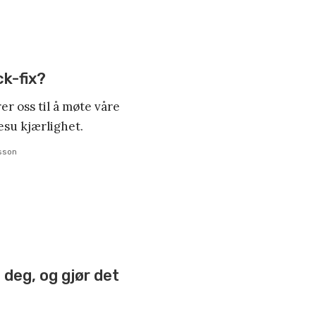
ck-fix?
er oss til å møte våre
u kjærlighet.
sson
 deg, og gjør det