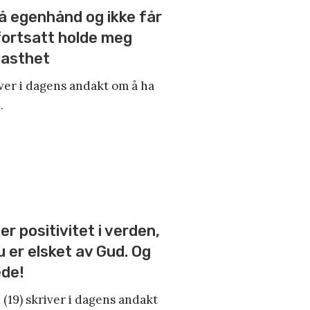
å egenhånd og ikke får
d fortsatt holde meg
fasthet
ver i dagens andakt om å ha
.
er positivitet i verden,
du er elsket av Gud. Og
ede!
 (19) skriver i dagens andakt