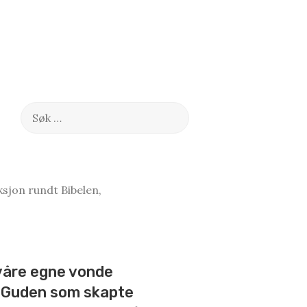
Søk
etter:
sjon rundt Bibelen,
 våre egne vonde
r Guden som skapte