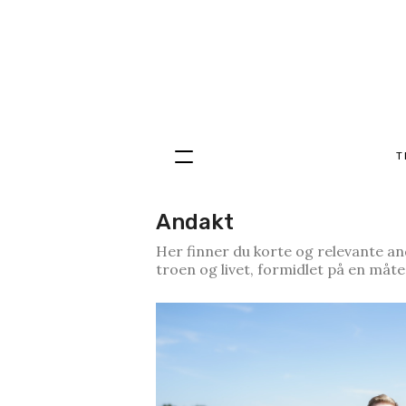
T
Hopp
til
innhold
Andakt
Her finner du korte og relevante an
troen og livet, formidlet på en måte