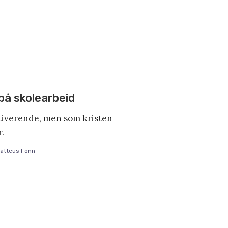
på skolearbeid
otiverende, men som kristen
.
Matteus Fonn