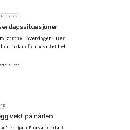
OG TRIKS
 hverdagssituasjoner
om kristne i hverdagen? Her
rdan tro kan få plass i det helt
Matteus Fonn
YRD
egg vekt på nåden
har Torbjørn Bjorvatn erfart