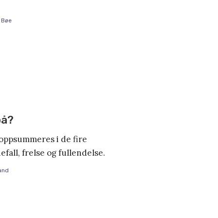
e Bøe
på?
oppsummeres i de fire
fall, frelse og fullendelse.
and