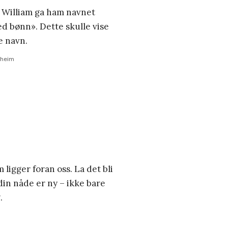
 William ga ham navnet
ed bønn». Dette skulle vise
e navn.
sheim
 ligger foran oss. La det bli
 din nåde er ny – ikke bare
.