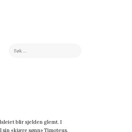
Søk
etter:
leiet blir sjelden glemt. I
til sin «kjære sønn» Timoteus,