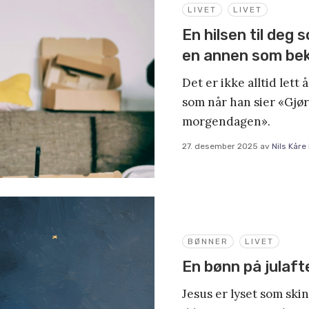
LIVET
LIVET
En hilsen til deg
en annen som be
Det er ikke alltid lett 
som når han sier «Gjø
morgendagen».
27. desember 2025
av
Nils Kåre
BØNNER
LIVET
En bønn på julaft
Jesus er lyset som ski