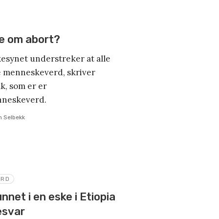
e om abort?
esynet understreker at alle
 menneskeverd, skriver
k, som er er
nneskeverd.
h Selbekk
YRD
nnet i en eske i Etiopia
esvar