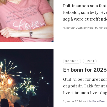
Politimannen som fant
Betselot, som betyr «v
seg å være et treffend
4. januar 2026
av
Heidi M. Kling
BØNNER
LIVET
En bønn for 2026
Gud, vi ber for året som
et godt år. Takk for at
hvert år, men hver dag
1. januar 2026
av
Nils Kåre Bøe