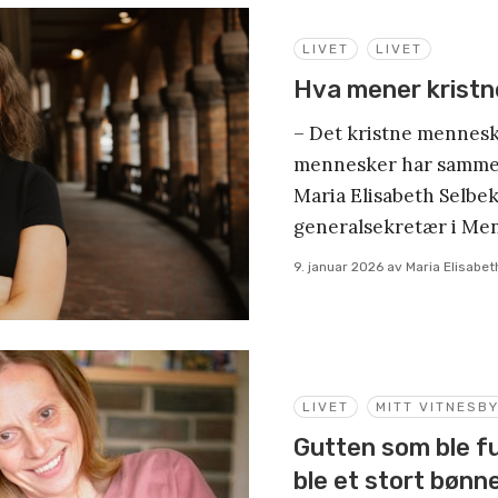
LIVET
LIVET
Hva mener kristn
– Det kristne mennesk
mennesker har samme
Maria Elisabeth Selbek
generalsekretær i Me
9. januar 2026
av
Maria Elisabet
LIVET
MITT VITNESB
Gutten som ble fu
ble et stort bønn