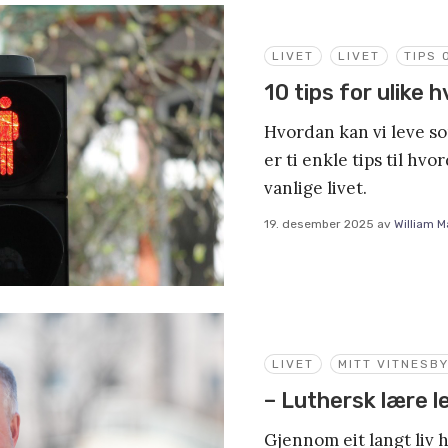
LIVET
LIVET
TIPS 
10 tips for ulike
Hvordan kan vi leve s
er ti enkle tips til hvo
vanlige livet.
19. desember 2025
av
William 
LIVET
MITT VITNESB
– Luthersk lære l
Gjennom eit langt liv 