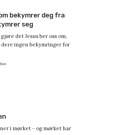
 som bekymrer deg fra
kymrer seg
å gjøre det Jesus ber oss om,
r dere ingen bekymringer for
 Bøe
en
nner i mørket – og mørket har