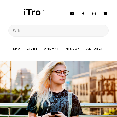
Søk
etter:
Hopp
TEMA
LIVET
ANDAKT
MISJON
AKTUELT
til
innhold